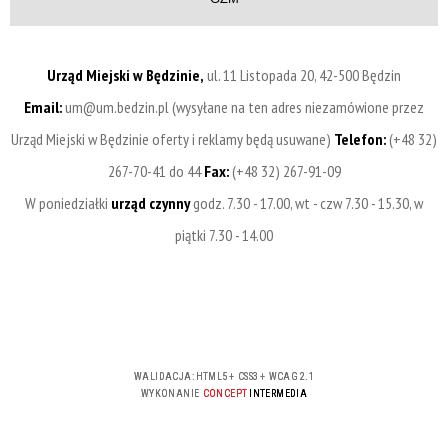
Urząd Miejski w Będzinie,
ul. 11 Listopada 20, 42-500 Będzin
Email:
um@um.bedzin.pl (wysyłane na ten adres niezamówione przez
Urząd Miejski w Będzinie oferty i reklamy będą usuwane)
Telefon:
(+48 32)
267-70-41 do 44
Fax:
(+48 32) 267-91-09
W poniedziałki
urząd czynny
godz. 7.30 - 17.00, wt - czw 7.30 - 15.30, w
piątki 7.30 - 14.00
WALIDACJA:
HTML5
+
CSS3
+
WCAG 2.1
WYKONANIE
CONCEPT
INTERMEDIA