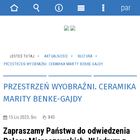
panel
Strona
Wyszukiwarka
Narzędzia
Menu
Menu
główna
główne
szczegółowe
JESTEŚ TUTAJ
AKTUALNOŚCI
KULTURA
PRZESTRZEŃ WYOBRAŹNI. CERAMIKA MARITY BENKE-GAJDY
PRZESTRZEŃ WYOBRAŹNI. CERAMIKA
MARITY BENKE-GAJDY
15 Lis 2023, Śro
843
Zapraszamy Państwa do odwiedzenia