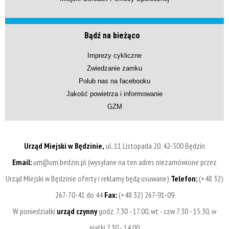
Bądź na bieżąco
Imprezy cykliczne
Zwiedzanie zamku
Polub nas na facebooku
Jakość powietrza i informowanie
GZM
Urząd Miejski w Będzinie,
ul. 11 Listopada 20, 42-500 Będzin
Email:
um@um.bedzin.pl (wysyłane na ten adres niezamówione przez
Urząd Miejski w Będzinie oferty i reklamy będą usuwane)
Telefon:
(+48 32)
267-70-41 do 44
Fax:
(+48 32) 267-91-09
W poniedziałki
urząd czynny
godz. 7.30 - 17.00, wt - czw 7.30 - 15.30, w
piątki 7.30 - 14.00