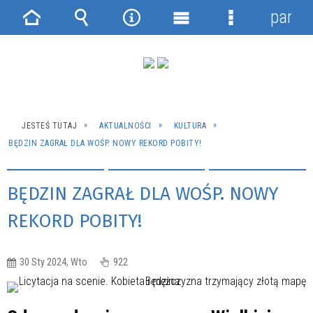
panel
Strona
Wyszukiwarka
Narzędzia
Menu
Menu
główna
główne
szczegółowe
JESTEŚ TUTAJ
AKTUALNOŚCI
KULTURA
BĘDZIN ZAGRAŁ DLA WOŚP. NOWY REKORD POBITY!
BĘDZIN ZAGRAŁ DLA WOŚP. NOWY
REKORD POBITY!
30 Sty 2024, Wto
922