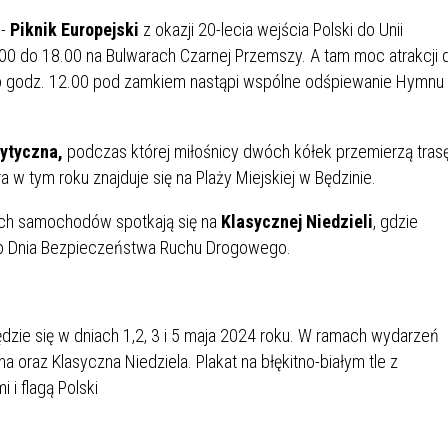
IÓW
DLA WYRÓŻNIAJĄCYCH SIĘ
Y PRACY
PROGRAM WSPARCIA "ROD
UCZNIÓW
 -
Piknik Europejski
z okazji 20-lecia wejścia Polski do Unii
3+ GÓRĄ!"
0 do 18.00 na Bulwarach Czarnej Przemszy. A tam moc atrakcji d
DANIE PLACÓWEK
DOFINANSOWANIE KOSZT
o godz. 12.00 pod zamkiem nastąpi wspólne odśpiewanie Hymnu
OGÓLNY
BLICZNYCH
BĘDZIŃSKA KARTA SENIOR
KSZTAŁCENIA PRACOWNIK
MŁODOCIANYCH
ytyczna,
podczas której miłośnicy dwóch kółek przemierzą tras
WOWA SZKOŁA MUZYCZNA
ZADANIA DOFINANSOWANE
 w tym roku znajduje się na Plaży Miejskiej w Będzinie.
NIA EDUKACYJNO-
IM. FRYDERYKA CHOPINA
REJESTR DANYCH
BUDŻETU PAŃSTWA
GICZNA W RAMACH
KONTAKTOWYCH (RDK)
ych samochodów spotkają się na
Klasycznej Niedzieli
, gdzie
KTU ZAGŁĘBIOWSKI PARK
YZAKŁADOWA KASA
DOFINANSOWANIE „ZIELO
o Dnia Bezpieczeństwa Ruchu Drogowego.
RNY
MOGOWO-POŻYCZKOWA
SZKÓŁ” Z WOJEWÓDZKIEGO
WNIKÓW OŚWIATY
FUNDUSZU OCHRONY
MACJE MOPS BĘDZIN
INFORMACJE ARIMR
ŚRODOWISKA I GOSPODARK
WODNEJ W KATOWICACH
 SKARBOWY
JAZNA SZKOŁA” RZĄDOWY
INFORMACJE DOTYCZĄCE
KONKURSY NA STANOWISK
RAM WYRÓWNYWANIA
TRANSPLANTACJI
DYREKTORA
 EDUKACYJNYCH DZIECI I