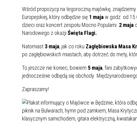
UCZN
KARTA DUŻEJ RODZINY
OFERT
Wśród propozycji na tegoroczną majówkę, znajdziemy
Europejskiej, który odbędzie się
1 maja
w godz. od 15.0
AWANS ZAWODOWY NAUCZYCIELI
ZAKŁA
dzieci oraz koncert zespołu Mocno Popularni.
2 maja
AKTYWIZACJA SPOŁECZNO–
PLAN 
NIEPU
Narodowego z okazji
Święta Flagi.
ZAWODOWA OSÓB
NIEPEŁNOSPRAWNYCH
Natomiast
3 maja
, jak co roku
Zagłębiowska Masa Kr
STYPENDIUM MIASTA BĘDZINA
PAŃST
po zagłębiowskich miastach, aby dotrzeć do mety, która
PODATKI LOKALNE –
KAMPA
I ST. 
PODSTAWOWE INFORMACJE,
EKOLO
To jeszcze nie koniec, bowiem
5 maja
, fani zabytkow
STAWKI I FORMULARZE
DOTACJE DLA NIEPUBLICZNYCH
PROJE
MIĘDZ
jednocześnie odbędą się obchody Międzynarodoweg
SZKÓŁ I PRZEDSZKOLI W
LINEA
ZAPO
Zapraszamy!
BĘDZINIE
PRACO
INFORMACJE ZUS
INFOR
INFORMACJE KRUS
POMOC ZDROWOTNA DLA
URZĄD
„PRZY
NAUCZYCIELI
PROG
SZANS