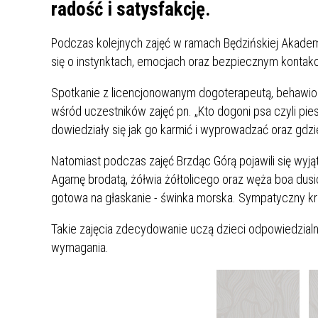
UCZN
radość i satysfakcję.
KARTA DUŻEJ RODZINY
OFERT
Podczas kolejnych zajęć w ramach Będzińskiej Akadem
AWANS ZAWODOWY NAUCZYCIELI
ZAKŁA
się o instynktach, emocjach oraz bezpiecznym kontakc
AKTYWIZACJA SPOŁECZNO–
PLAN 
NIEPU
ZAWODOWA OSÓB
Spotkanie z licencjonowanym dogoterapeutą, behawi
NIEPEŁNOSPRAWNYCH
wśród uczestników zajęć pn. „Kto dogoni psa czyli pi
STYPENDIUM MIASTA BĘDZINA
PAŃST
dowiedziały się jak go karmić i wyprowadzać oraz gd
PODATKI LOKALNE –
KAMPA
I ST. 
PODSTAWOWE INFORMACJE,
EKOLO
Natomiast podczas zajęć Brzdąc Górą pojawili się wyją
STAWKI I FORMULARZE
DOTACJE DLA NIEPUBLICZNYCH
PROJE
MIĘDZ
Agamę brodatą, żółwia żółtolicego oraz węża boa dusi
SZKÓŁ I PRZEDSZKOLI W
LINEA
ZAPO
gotowa na głaskanie - świnka morska. Sympatyczny król
BĘDZINIE
PRACO
INFORMACJE ZUS
INFOR
Takie zajęcia zdecydowanie uczą dzieci odpowiedzialno
wymagania.
INFORMACJE KRUS
POMOC ZDROWOTNA DLA
URZĄD
„PRZY
NAUCZYCIELI
PROG
SZANS