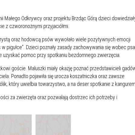
IÓW
DLA WYRÓŻNIAJĄCYCH SIĘ
Y PRACY
PROGRAM WSPARCIA "ROD
UCZNIÓW
3+ GÓRĄ!"
ii Małego Odkrywcy oraz projektu Brzdąc Górą dzieci dowiedział
DANIE PLACÓWEK
DOFINANSOWANIE KOSZT
ie z czworonożnymi przyjaciółmi.
OGÓLNY
BLICZNYCH
BĘDZIŃSKA KARTA SENIOR
KSZTAŁCENIA PRACOWNIK
MŁODOCIANYCH
orystą oraz hodowcą psów wywołało wiele pozytywnych emocji
es w pigułce”. Dzieci poznały zasady zachowywania się wobec psa
WOWA SZKOŁA MUZYCZNA
ZADANIA DOFINANSOWANE
zie uzyskać pomoc przy spotkaniu bezdomnego zwierzęcia.
NIA EDUKACYJNO-
IM. FRYDERYKA CHOPINA
REJESTR DANYCH
BUDŻETU PAŃSTWA
GICZNA W RAMACH
KONTAKTOWYCH (RDK)
tkowi goście. Maluszki miały okazję poznać przedstawicieli gadów
KTU ZAGŁĘBIOWSKI PARK
YZAKŁADOWA KASA
DOFINANSOWANIE „ZIELO
ciela. Ponadto pojawiła się urocza koszatniczka oraz zawsze
RNY
MOGOWO-POŻYCZKOWA
SZKÓŁ” Z WOJEWÓDZKIEGO
ik, który uwielbia towarzystwo, a na deser spotkanie z kangurem
WNIKÓW OŚWIATY
FUNDUSZU OCHRONY
MACJE MOPS BĘDZIN
INFORMACJE ARIMR
ŚRODOWISKA I GOSPODARK
ści za zwierzęta oraz pozwalają dostrzec ich potrzeby i
WODNEJ W KATOWICACH
 SKARBOWY
JAZNA SZKOŁA” RZĄDOWY
INFORMACJE DOTYCZĄCE
KONKURSY NA STANOWISK
RAM WYRÓWNYWANIA
TRANSPLANTACJI
DYREKTORA
 EDUKACYJNYCH DZIECI I