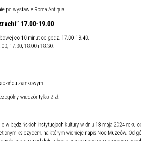
IEŻY „PRZYJAZNA SZKOŁA”
nie po wystawie Roma Antiqua.
IEŻOWA RADA MIASTA
ACH 2025-2027
WYKAZ ZWIERZĄT ODŁOWI
NA
Z TERENU MIASTA
rachi” 17.00-19.00
obowej co 10 minut od godz. 17.00-18.40,
 ŻYJ ZDROWO BEZ
GDZIE MOŻNA ZNALEŹĆ I J
00, 17.30, 18.00 i 18.30.
HOLU
WYGLĄDA PRACA W NGO?
PORADY OD PRACA.PL
 W WOJSKU JAKO
BEZPŁATNY PORADNIK DLA
MATYK – JAK ZOSTAĆ?
KULTURY
iedzińcu zamkowym.
ANIA, ZAROBKI
zególny wieczór tylko 2 zł.
KNF - XV EDYCJA
KATOWICE OTWIERAJĄ DRZW
RSU O NAGRODĘ
CENTRUM ZARZĄDZANIA
ODNICZĄCEGO KOMISJI
RUCHEM
RU FINANSOWEGO ZA
PSZĄ PRACĘ DOKTORSKĄ Z