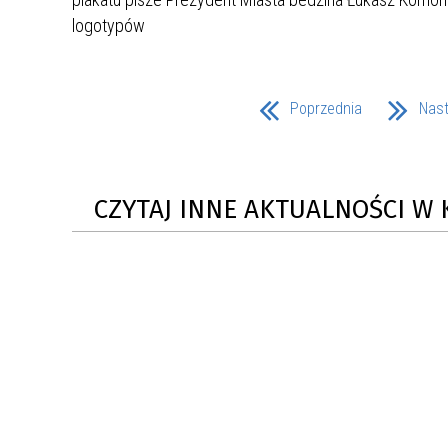
ZAKRE
WAŻNA INFORMACJA - DOT.
PRZEPROWADZENIA OCENY
Poprzednia
Nas
RYZYKA WEWNĘTRZNEGO
SYSTEMU WODOCIĄGOWEGO
CZYTAJ INNE AKTUALNOŚCI W 