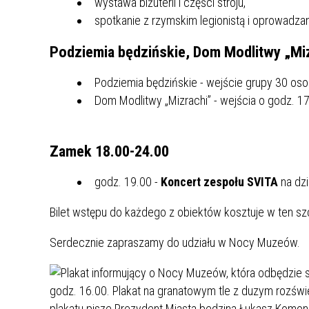
wystawa biżuterii i części stroju,
MŁODZ
spotkanie z rzymskim legionistą i oprowadza
SZANSA – FORMY AKTYWNEGO
MŁODZ
W LAT
WSPARCIA OBSZARU
BĘDZI
Podziemia będzińskie, Dom Modlitwy „Miz
ZREWITALIZOWANEGO
Podziemia będzińskie - wejście grupy 30 os
BĘDZIŃSKA AKADEMIA MAŁEGO
AKCJA
Dom Modlitwy „Mizrachi” - wejścia o godz. 17.
SPORTOWCA
ALKO
Zamek 18.00-24.00
PROJEKT EKOLIDERKI
PRACA
WZMOCNIENIE PROCESU
INFOR
godz. 19.00 -
Koncert zespołu SVITA
na dz
SPRAWIEDLIWEJ TRANSFORMACJI
WYMAG
ŚLĄSKA
Bilet wstępu do każdego z obiektów kosztuje w ten szc
KONKURS FOTOGRAFICZNY
URZĄD 
Serdecznie zapraszamy do udziału w Nocy Muzeów.
„METROPOLIA. PRZEZ PRYZMAT
KONKU
WODY”
PRZEW
NADZO
NAJLE