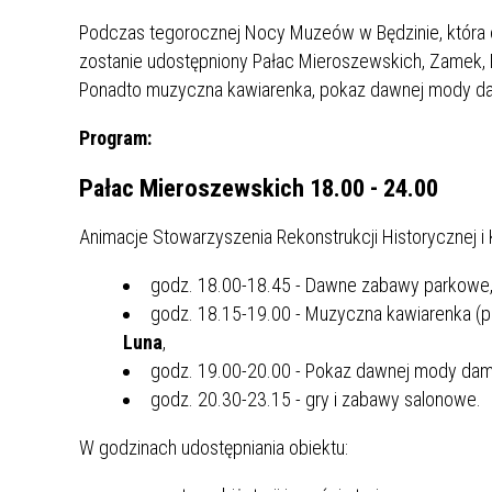
UCZN
KARTA DUŻEJ RODZINY
OFERT
Podczas tegorocznej Nocy Muzeów w Będzinie, która o
zostanie udostępniony Pałac Mieroszewskich, Zamek, 
AWANS ZAWODOWY NAUCZYCIELI
ZAKŁA
Ponadto muzyczna kawiarenka, pokaz dawnej mody dam
AKTYWIZACJA SPOŁECZNO–
PLAN 
NIEPU
ZAWODOWA OSÓB
Program:
NIEPEŁNOSPRAWNYCH
Pałac Mieroszewskich 18.00 - 24.00
STYPENDIUM MIASTA BĘDZINA
PAŃST
PODATKI LOKALNE –
KAMPA
I ST. 
Animacje Stowarzyszenia Rekonstrukcji Historycznej i K
PODSTAWOWE INFORMACJE,
EKOLO
STAWKI I FORMULARZE
DOTACJE DLA NIEPUBLICZNYCH
PROJE
MIĘDZ
godz. 18.00-18.45 - Dawne zabawy parkowe
SZKÓŁ I PRZEDSZKOLI W
LINEA
ZAPO
godz. 18.15-19.00 - Muzyczna kawiarenka (p
BĘDZINIE
PRACO
Luna
,
INFORMACJE ZUS
INFOR
godz. 19.00-20.00 - Pokaz dawnej mody dams
godz. 20.30-23.15 - gry i zabawy salonowe.
INFORMACJE KRUS
POMOC ZDROWOTNA DLA
URZĄD
„PRZY
W godzinach udostępniania obiektu:
NAUCZYCIELI
PROG
SZANS