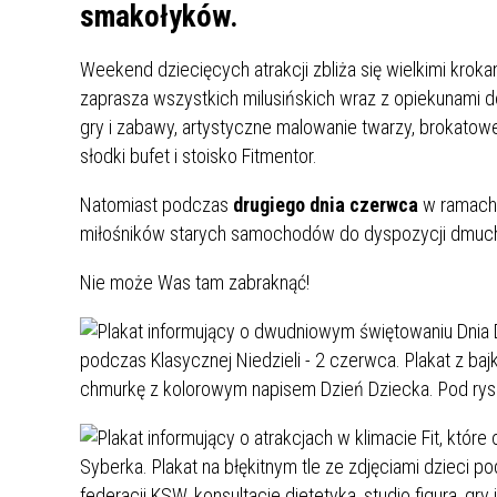
UCZN
smakołyków.
KARTA DUŻEJ RODZINY
OFERT
Weekend dziecięcych atrakcji zbliża się wielkimi kroka
AWANS ZAWODOWY NAUCZYCIELI
ZAKŁA
zaprasza wszystkich milusińskich wraz z opiekunami 
AKTYWIZACJA SPOŁECZNO–
PLAN 
NIEPU
gry i zabawy, artystyczne malowanie twarzy, brokatow
ZAWODOWA OSÓB
słodki bufet i stoisko Fitmentor.
NIEPEŁNOSPRAWNYCH
STYPENDIUM MIASTA BĘDZINA
PAŃST
Natomiast podczas
drugiego dnia czerwca
w ramach 
PODATKI LOKALNE –
KAMPA
I ST. 
miłośników starych samochodów do dyspozycji dmucha
PODSTAWOWE INFORMACJE,
EKOLO
STAWKI I FORMULARZE
DOTACJE DLA NIEPUBLICZNYCH
PROJE
MIĘDZ
Nie może Was tam zabraknąć!
SZKÓŁ I PRZEDSZKOLI W
LINEA
ZAPO
BĘDZINIE
PRACO
INFORMACJE ZUS
INFOR
INFORMACJE KRUS
POMOC ZDROWOTNA DLA
URZĄD
„PRZY
NAUCZYCIELI
PROG
SZANS