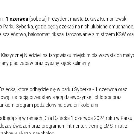
IÓW
DLA WYRÓŻNIAJĄCYCH SIĘ
Y PRACY
PROGRAM WSPARCIA "ROD
UCZNIÓW
3+ GÓRĄ!"
mi!
1 czerwca
(sobota) Prezydent miasta Łukasz Komoniewski
DANIE PLACÓWEK
DOFINANSOWANIE KOSZT
do Parku Syberka, gdzie będą czekać na nich ulubione dmuchańce
OGÓLNY
BLICZNYCH
BĘDZIŃSKA KARTA SENIOR
KSZTAŁCENIA PRACOWNIK
e szaleństwo, balonomat, riksza, tarczowanie z mistrzem KSW ora
MŁODOCIANYCH
WOWA SZKOŁA MUZYCZNA
ZADANIA DOFINANSOWANE
Klasycznej Niedzieli na targowisku miejskim dla wszystkich mały
NIA EDUKACYJNO-
IM. FRYDERYKA CHOPINA
REJESTR DANYCH
BUDŻETU PAŃSTWA
ny plac zabaw oraz pyszny kącik kulinarny.
GICZNA W RAMACH
KONTAKTOWYCH (RDK)
KTU ZAGŁĘBIOWSKI PARK
YZAKŁADOWA KASA
DOFINANSOWANIE „ZIELO
RNY
MOGOWO-POŻYCZKOWA
SZKÓŁ” Z WOJEWÓDZKIEGO
WNIKÓW OŚWIATY
FUNDUSZU OCHRONY
MACJE MOPS BĘDZIN
INFORMACJE ARIMR
ŚRODOWISKA I GOSPODARK
WODNEJ W KATOWICACH
 SKARBOWY
JAZNA SZKOŁA” RZĄDOWY
INFORMACJE DOTYCZĄCE
KONKURSY NA STANOWISK
RAM WYRÓWNYWANIA
TRANSPLANTACJI
DYREKTORA
 EDUKACYJNYCH DZIECI I