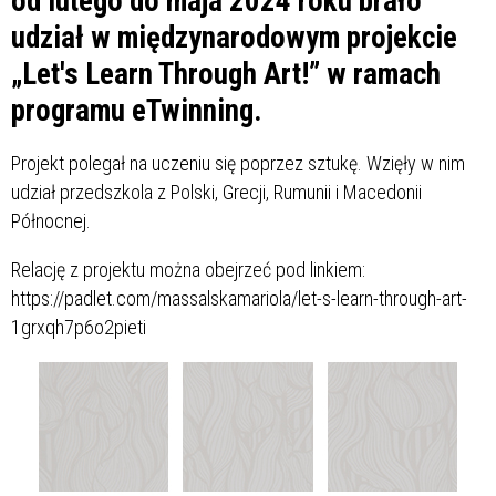
od lutego do maja 2024 roku brało
udział w międzynarodowym projekcie
„Let's Learn Through Art!” w ramach
programu eTwinning.
Projekt polegał na uczeniu się poprzez sztukę. Wzięły w nim
udział przedszkola z Polski, Grecji, Rumunii i Macedonii
Północnej.
Relację z projektu można obejrzeć pod linkiem:
https://padlet.com/massalskamariola/let-s-learn-through-art-
1grxqh7p6o2pieti