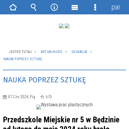
panel
Strona
Wyszukiwarka
Narzędzia
Menu
Menu
główna
główne
szczegółowe
JESTEŚ TUTAJ
AKTUALNOŚCI
EDUKACJA
NAUKA POPRZEZ SZTUKĘ
NAUKA POPRZEZ SZTUKĘ
07 Cze 2024, Pią
675
Przedszkole Miejskie nr 5 w Będzinie