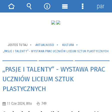
panel
Strona
Wyszukiwarka
Narzędzia
Menu
Menu
główna
główne
szczegółowe
JESTEŚ TUTAJ
AKTUALNOŚCI
KULTURA
„PASJE I TALENTY” - WYSTAWA PRAC UCZNIÓW LICEUM SZTUK PLASTYCZNYCH
„PASJE I TALENTY” - WYSTAWA PRAC
UCZNIÓW LICEUM SZTUK
PLASTYCZNYCH
11 Cze 2024, Wto
749