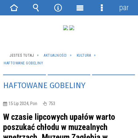
panel
Strona
Wyszukiwarka
Narzędzia
Menu
Menu
główna
główne
szczegółowe
JESTEŚ TUTAJ
AKTUALNOŚCI
KULTURA
HAFTOWANE GOBELINY
HAFTOWANE GOBELINY
15 Lip 2024, Pon
753
W czasie lipcowych upałów warto
poszukać chłodu w muzealnych
wnętrzach. Muzeum Zagłębia w