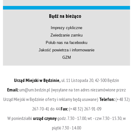
Bądź na bieżąco
Imprezy cykliczne
Zwiedzanie zamku
Polub nas na facebooku
Jakość powietrza i informowanie
GZM
Urząd Miejski w Będzinie,
ul. 11 Listopada 20, 42-500 Będzin
Email:
um@um.bedzin.pl (wysyłane na ten adres niezamówione przez
Urząd Miejski w Będzinie oferty i reklamy będą usuwane)
Telefon:
(+48 32)
267-70-41 do 44
Fax:
(+48 32) 267-91-09
W poniedziałki
urząd czynny
godz. 7.30 - 17.00, wt - czw 7.30 - 15.30, w
piątki 7.30 - 14.00