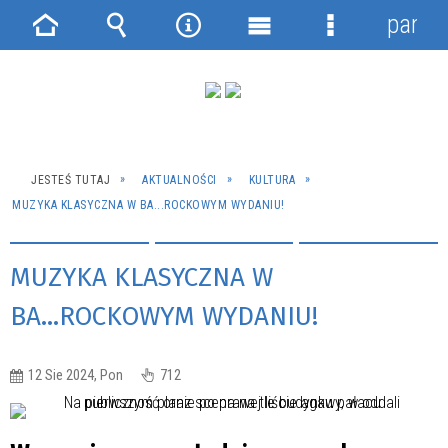
panel
Strona
Wyszukiwarka
Narzędzia
Menu
Menu
główna
główne
szczegółowe
JESTEŚ TUTAJ
AKTUALNOŚCI
KULTURA
MUZYKA KLASYCZNA W BA...ROCKOWYM WYDANIU!
MUZYKA KLASYCZNA W
BA...ROCKOWYM WYDANIU!
12 Sie 2024, Pon
712