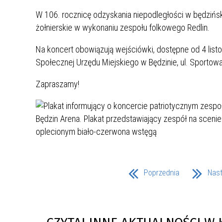
UCZN
KARTA DUŻEJ RODZINY
OFERT
W 106. rocznicę odzyskania niepodległości w będziński
żołnierskie w wykonaniu zespołu folkowego Redlin.
AWANS ZAWODOWY NAUCZYCIELI
ZAKŁA
Na koncert obowiązują wejściówki, dostępne od 4 listop
AKTYWIZACJA SPOŁECZNO–
PLAN 
NIEPU
ZAWODOWA OSÓB
Społecznej Urzędu Miejskiego w Będzinie, ul. Sportowa
NIEPEŁNOSPRAWNYCH
Zapraszamy!
STYPENDIUM MIASTA BĘDZINA
PAŃST
PODATKI LOKALNE –
KAMPA
I ST. 
PODSTAWOWE INFORMACJE,
EKOLO
STAWKI I FORMULARZE
DOTACJE DLA NIEPUBLICZNYCH
PROJE
MIĘDZ
SZKÓŁ I PRZEDSZKOLI W
LINEA
ZAPO
BĘDZINIE
PRACO
INFORMACJE ZUS
INFOR
Poprzednia
Nas
INFORMACJE KRUS
POMOC ZDROWOTNA DLA
URZĄD
„PRZY
NAUCZYCIELI
PROG
SZANS