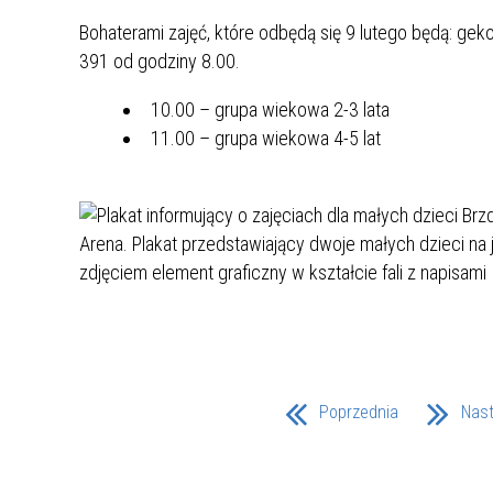
UCZN
KARTA DUŻEJ RODZINY
OFERT
Bohaterami zajęć, które odbędą się 9 lutego będą: g
eko
391 od godziny 8.00.
AWANS ZAWODOWY NAUCZYCIELI
ZAKŁA
10.00 – grupa wiekowa 2-3 lata
AKTYWIZACJA SPOŁECZNO–
PLAN 
NIEPU
ZAWODOWA OSÓB
11.00 – grupa wiekowa 4-5 lat
NIEPEŁNOSPRAWNYCH
STYPENDIUM MIASTA BĘDZINA
PAŃST
PODATKI LOKALNE –
KAMPA
I ST. 
PODSTAWOWE INFORMACJE,
EKOLO
STAWKI I FORMULARZE
DOTACJE DLA NIEPUBLICZNYCH
PROJE
MIĘDZ
SZKÓŁ I PRZEDSZKOLI W
LINEA
ZAPO
BĘDZINIE
PRACO
INFORMACJE ZUS
INFOR
Poprzednia
Nas
INFORMACJE KRUS
POMOC ZDROWOTNA DLA
URZĄD
„PRZY
NAUCZYCIELI
PROG
SZANS