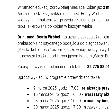
UCZN
KARTA DUŻEJ RODZINY
OFERT
W ramach edukacji zdrowotnej Miesiąca Kobiet już
2 m
Areny odbędzie się wykład dr n. med. Beaty Wróbel pt
AWANS ZAWODOWY NAUCZYCIELI
ZAKŁA
wiedzy na temat zdrowego życia seksualnego i samoak
AKTYWIZACJA SPOŁECZNO–
PLAN 
NIEPU
tabu i skierowaną do kobiet w każdym wieku.
ZAWODOWA OSÓB
NIEPEŁNOSPRAWNYCH
Dr n. med. Beata Wróbel
- to uznana seksuolożka i gi
STYPENDIUM MIASTA BĘDZINA
PAŃST
prekursorką holistycznego podejścia do diagnozowania i
PODATKI LOKALNE –
KAMPA
I ST. 
„Sztuka kobiecości” oraz rozdziału w najnowszym wydan
PODSTAWOWE INFORMACJE,
EKOLO
najnowsza książka pod intrygującym tytułem „Wieża Ba
STAWKI I FORMULARZE
DOTACJE DLA NIEPUBLICZNYCH
PROJE
MIĘDZ
SZKÓŁ I PRZEDSZKOLI W
LINEA
ZAPO
Zapisy na wykład pod numerem telefonu:
32 775 83 0
BĘDZINIE
PRACO
INFORMACJE ZUS
INFOR
Oprócz wykładu w programie przewidziano także:
9 marca 2025, godz. 17.00 -
relaksację prz
16 marca 2025, godz. 16.00 -
warsztaty ak
INFORMACJE KRUS
POMOC ZDROWOTNA DLA
URZĄD
„PRZY
NAUCZYCIELI
PROG
23 marca 2025, godz. 10.00 -
wiosenny bie
SZANS
30 marca 2025, godz. 17.00 - niezwykła mu