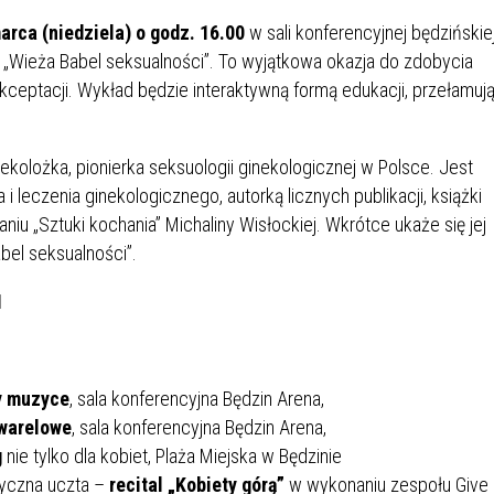
IÓW
DLA WYRÓŻNIAJĄCYCH SIĘ
Y PRACY
PROGRAM WSPARCIA "ROD
UCZNIÓW
arca (niedziela) o godz. 16.00
w sali konferencyjnej będzińskie
3+ GÓRĄ!"
. „Wieża Babel seksualności”. To wyjątkowa okazja do zdobycia
DANIE PLACÓWEK
DOFINANSOWANIE KOSZT
ceptacji. Wykład będzie interaktywną formą edukacji, przełamuj
OGÓLNY
BLICZNYCH
BĘDZIŃSKA KARTA SENIOR
KSZTAŁCENIA PRACOWNIK
MŁODOCIANYCH
nekolożka, pionierka seksuologii ginekologicznej w Polsce. Jest
WOWA SZKOŁA MUZYCZNA
ZADANIA DOFINANSOWANE
 leczenia ginekologicznego, autorką licznych publikacji, książki
NIA EDUKACYJNO-
IM. FRYDERYKA CHOPINA
REJESTR DANYCH
BUDŻETU PAŃSTWA
iu „Sztuki kochania” Michaliny Wisłockiej. Wkrótce ukaże się jej
GICZNA W RAMACH
KONTAKTOWYCH (RDK)
bel seksualności”.
KTU ZAGŁĘBIOWSKI PARK
YZAKŁADOWA KASA
DOFINANSOWANIE „ZIELO
RNY
MOGOWO-POŻYCZKOWA
SZKÓŁ” Z WOJEWÓDZKIEGO
1
WNIKÓW OŚWIATY
FUNDUSZU OCHRONY
MACJE MOPS BĘDZIN
INFORMACJE ARIMR
ŚRODOWISKA I GOSPODARK
WODNEJ W KATOWICACH
y muzyce
, sala konferencyjna Będzin Arena,
warelowe
, sala konferencyjna Będzin Arena,
 SKARBOWY
JAZNA SZKOŁA” RZĄDOWY
INFORMACJE DOTYCZĄCE
KONKURSY NA STANOWISK
RAM WYRÓWNYWANIA
TRANSPLANTACJI
DYREKTORA
g
nie tylko dla kobiet, Plaża Miejska w Będzinie
 EDUKACYJNYCH DZIECI I
zyczna uczta –
recital „Kobiety górą”
w wykonaniu zespołu Give