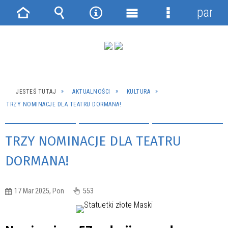
panel
Strona
Wyszukiwarka
Narzędzia
Menu
Menu
główna
główne
szczegółowe
JESTEŚ TUTAJ
AKTUALNOŚCI
KULTURA
TRZY NOMINACJE DLA TEATRU DORMANA!
TRZY NOMINACJE DLA TEATRU
DORMANA!
17 Mar 2025, Pon
553