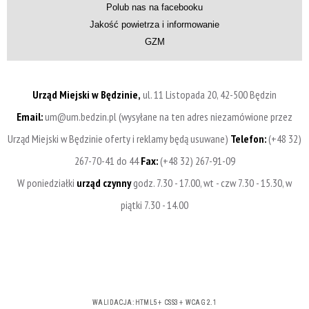
Polub nas na facebooku
Jakość powietrza i informowanie
GZM
Urząd Miejski w Będzinie,
ul. 11 Listopada 20, 42-500 Będzin
Email:
um@um.bedzin.pl (wysyłane na ten adres niezamówione przez
Urząd Miejski w Będzinie oferty i reklamy będą usuwane)
Telefon:
(+48 32)
267-70-41 do 44
Fax:
(+48 32) 267-91-09
W poniedziałki
urząd czynny
godz. 7.30 - 17.00, wt - czw 7.30 - 15.30, w
piątki 7.30 - 14.00
WALIDACJA:
HTML5
+
CSS3
+
WCAG 2.1