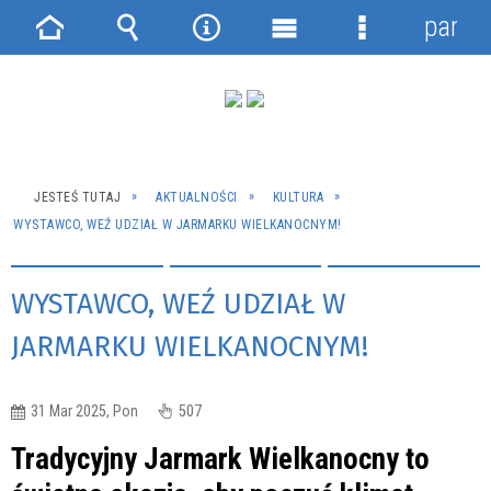
panel
Strona
Wyszukiwarka
Narzędzia
Menu
Menu
główna
główne
szczegółowe
JESTEŚ TUTAJ
AKTUALNOŚCI
KULTURA
WYSTAWCO, WEŹ UDZIAŁ W JARMARKU WIELKANOCNYM!
WYSTAWCO, WEŹ UDZIAŁ W
JARMARKU WIELKANOCNYM!
31 Mar 2025, Pon
507
Tradycyjny Jarmark Wielkanocny to