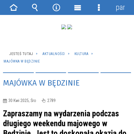
panel
Strona
Wyszukiwarka
Narzędzia
Menu
Menu
główna
główne
szczegółowe
JESTEŚ TUTAJ
AKTUALNOŚCI
KULTURA
MAJÓWKA W BĘDZINIE
MAJÓWKA W BĘDZINIE
30 Kwi 2025, Śro
2789
Zapraszamy na wydarzenia podczas
długiego weekendu majowego w
Będzinie. Jest to doskonała okazja do