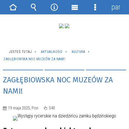
panel
Strona
Wyszukiwarka
Narzędzia
Menu
Menu
główna
główne
szczegółowe
JESTEŚ TUTAJ
AKTUALNOŚCI
KULTURA
ZAGŁĘBIOWSKA NOC MUZEÓW ZA NAMI!
ZAGŁĘBIOWSKA NOC MUZEÓW ZA
NAMI!
19 maja 2025, Pon
540