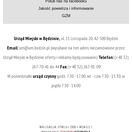
Polub nas na facebooku
Jakość powietrza i informowanie
GZM
Urząd Miejski w Będzinie,
ul. 11 Listopada 20, 42-500 Będzin
Email:
um@um.bedzin.pl (wysyłane na ten adres niezamówione przez
Urząd Miejski w Będzinie oferty i reklamy będą usuwane)
Telefon:
(+48 32)
267-70-41 do 44
Fax:
(+48 32) 267-91-09
W poniedziałki
urząd czynny
godz. 7.30 - 17.00, wt - czw 7.30 - 15.30, w
piątki 7.30 - 14.00
WALIDACJA:
HTML5
+
CSS3
+
WCAG 2.1