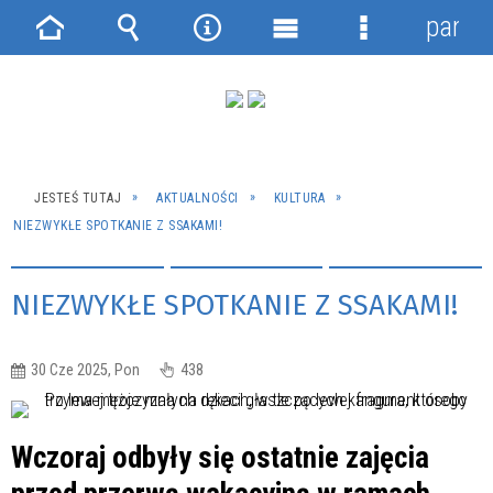
panel
Strona
Wyszukiwarka
Narzędzia
Menu
Menu
główna
główne
szczegółowe
JESTEŚ TUTAJ
AKTUALNOŚCI
KULTURA
NIEZWYKŁE SPOTKANIE Z SSAKAMI!
NIEZWYKŁE SPOTKANIE Z SSAKAMI!
30 Cze 2025, Pon
438
Wczoraj odbyły się ostatnie zajęcia