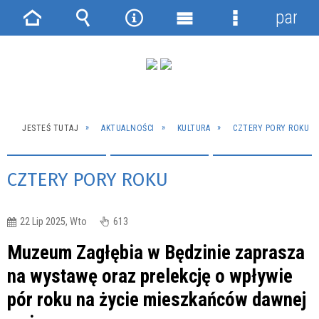
panel
Strona
Wyszukiwarka
Narzędzia
Menu
Menu
główna
główne
szczegółowe
JESTEŚ TUTAJ
AKTUALNOŚCI
KULTURA
CZTERY PORY ROKU
CZTERY PORY ROKU
22 Lip 2025, Wto
613
Muzeum Zagłębia w Będzinie zaprasza
na wystawę oraz prelekcję o wpływie
pór roku na życie mieszkańców dawnej