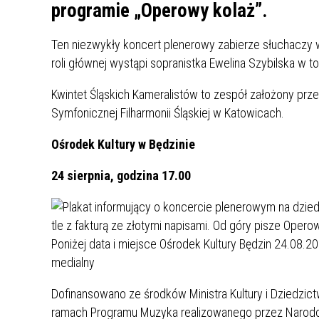
UCZN
programie „Operowy kolaż”.
KARTA DUŻEJ RODZINY
OFERT
Ten niezwykły koncert plenerowy zabierze słuchaczy w 
AWANS ZAWODOWY NAUCZYCIELI
ZAKŁA
roli głównej wystąpi sopranistka Ewelina Szybilska w 
AKTYWIZACJA SPOŁECZNO–
PLAN 
NIEPU
ZAWODOWA OSÓB
Kwintet Śląskich Kameralistów to zespół założony prze
NIEPEŁNOSPRAWNYCH
Symfonicznej Filharmonii Śląskiej w Katowicach.
STYPENDIUM MIASTA BĘDZINA
PAŃST
PODATKI LOKALNE –
KAMPA
I ST. 
Ośrodek Kultury w Będzinie
PODSTAWOWE INFORMACJE,
EKOLO
STAWKI I FORMULARZE
DOTACJE DLA NIEPUBLICZNYCH
PROJE
MIĘDZ
24 sierpnia, godzina 17.00
SZKÓŁ I PRZEDSZKOLI W
LINEA
ZAPO
BĘDZINIE
PRACO
INFORMACJE ZUS
INFOR
INFORMACJE KRUS
POMOC ZDROWOTNA DLA
URZĄD
„PRZY
Dofinansowano ze środków Ministra Kultury i Dziedz
NAUCZYCIELI
PROG
SZANS
ramach Programu Muzyka realizowanego przez Narodow