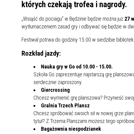
UCZN
których czekają trofea i nagrody.
KARTA DUŻEJ RODZINY
OFERT
„Wsiąść do pociagu" w Będzinie będzie można już
27 w
AWANS ZAWODOWY NAUCZYCIELI
ZAKŁA
wytłumaczeniem zasad gry i odbywać się będzie w dw
AKTYWIZACJA SPOŁECZNO–
PLAN 
NIEPU
ZAWODOWA OSÓB
Festiwal potrwa do godziny 15.00 w siedzibie bibliotek
NIEPEŁNOSPRAWNYCH
STYPENDIUM MIASTA BĘDZINA
PAŃST
Rozkład jazdy:
PODATKI LOKALNE –
KAMPA
I ST. 
PODSTAWOWE INFORMACJE,
EKOLO
Nauka gry w Go od 10.00 - 15.00.
STAWKI I FORMULARZE
DOTACJE DLA NIEPUBLICZNYCH
PROJE
MIĘDZ
Szkoła Go zaprezentuje najstarszą grę planszową
SZKÓŁ I PRZEDSZKOLI W
LINEA
ZAPO
serdecznie zaproszony.
BĘDZINIE
PRACO
Giercrossing
INFORMACJE ZUS
INFOR
Chcesz wymienić grę planszowa? Przynieść swoj
Gralnia Trzech Plansz
Chcesz spróbować swoich sił w nowej grze plan
INFORMACJE KRUS
POMOC ZDROWOTNA DLA
URZĄD
„PRZY
tytuł? Z Trzema Planszami możesz tego spróbo
NAUCZYCIELI
PROG
Bagażownia niespodzianek
SZANS