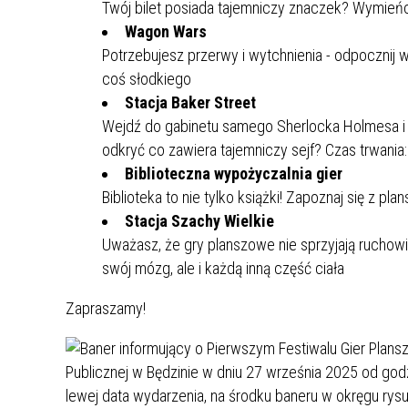
Twój bilet posiada tajemniczy znaczek? Wymieńc
MŁODZ
Wagon Wars
SZANSA – FORMY AKTYWNEGO
MŁODZ
W LAT
WSPARCIA OBSZARU
Potrzebujesz przerwy i wytchnienia - odpocznij 
BĘDZI
ZREWITALIZOWANEGO
coś słodkiego
Stacja Baker Street
BĘDZIŃSKA AKADEMIA MAŁEGO
AKCJA
Wejdź do gabinetu samego Sherlocka Holmesa i zm
SPORTOWCA
ALKO
odkryć co zawiera tajemniczy sejf? Czas trwania:
Biblioteczna wypożyczalnia gier
Biblioteka to nie tylko książki! Zapoznaj się z 
PROJEKT EKOLIDERKI
PRACA
Stacja Szachy Wielkie
WZMOCNIENIE PROCESU
INFOR
Uważasz, że gry planszowe nie sprzyjają ruchowi
SPRAWIEDLIWEJ TRANSFORMACJI
WYMAG
swój mózg, ale i każdą inną część ciała
ŚLĄSKA
Zapraszamy!
KONKURS FOTOGRAFICZNY
URZĄD 
„METROPOLIA. PRZEZ PRYZMAT
KONKU
WODY”
PRZEW
NADZO
NAJLE