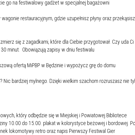
ie go na festiwalowy gadżet w specjalnej bagażowni
IEŻY „PRZYJAZNA SZKOŁA”
IEŻOWA RADA MIASTA
ACH 2025-2027
WYKAZ ZWIERZĄT ODŁOWI
w wagonie restauracyjnym, gdzie uzupełnisz płyny oraz przekąsisz
NA
Z TERENU MIASTA
 ŻYJ ZDROWO BEZ
GDZIE MOŻNA ZNALEŹĆ I J
ierz się z zagadkami, które dla Ciebie przygotował. Czy uda Ci 
HOLU
WYGLĄDA PRACA W NGO?
 30 minut. Obowiązują zapisy w dniu festiwalu
PORADY OD PRACA.PL
planszową ofertą MiPBP w Będzinie i wypożycz grę do domu
 W WOJSKU JAKO
BEZPŁATNY PORADNIK DLA
MATYK – JAK ZOSTAĆ?
KULTURY
? Nic bardziej mylnego. Dzięki wielkim szachom rozruszasz nie ty
ANIA, ZAROBKI
KNF - XV EDYCJA
KATOWICE OTWIERAJĄ DRZW
RSU O NAGRODĘ
CENTRUM ZARZĄDZANIA
ODNICZĄCEGO KOMISJI
RUCHEM
RU FINANSOWEGO ZA
PSZĄ PRACĘ DOKTORSKĄ Z