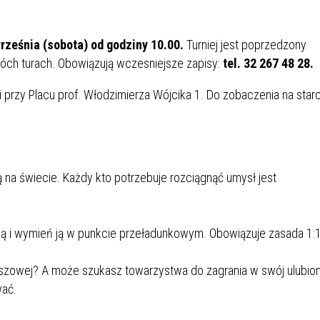
IÓW
DLA WYRÓŻNIAJĄCYCH SIĘ
Y PRACY
PROGRAM WSPARCIA "ROD
UCZNIÓW
3+ GÓRĄ!"
rześnia (sobota) od godziny 10.00.
Turniej jest poprzedzony
DANIE PLACÓWEK
DOFINANSOWANIE KOSZT
óch turach. Obowiązują wczesniejsze zapisy:
tel. 32 267 48 28.
OGÓLNY
BLICZNYCH
BĘDZIŃSKA KARTA SENIOR
KSZTAŁCENIA PRACOWNIK
MŁODOCIANYCH
i przy Placu prof. Włodzimierza Wójcika 1. Do zobaczenia na starc
WOWA SZKOŁA MUZYCZNA
ZADANIA DOFINANSOWANE
NIA EDUKACYJNO-
IM. FRYDERYKA CHOPINA
REJESTR DANYCH
BUDŻETU PAŃSTWA
GICZNA W RAMACH
KONTAKTOWYCH (RDK)
KTU ZAGŁĘBIOWSKI PARK
YZAKŁADOWA KASA
DOFINANSOWANIE „ZIELO
 na świecie. Każdy kto potrzebuje rozciągnąć umysł jest
RNY
MOGOWO-POŻYCZKOWA
SZKÓŁ” Z WOJEWÓDZKIEGO
WNIKÓW OŚWIATY
FUNDUSZU OCHRONY
MACJE MOPS BĘDZIN
INFORMACJE ARIMR
ŚRODOWISKA I GOSPODARK
ą i wymień ją w punkcie przeładunkowym. Obowiązuje zasada 1:
WODNEJ W KATOWICACH
szowej? A może szukasz towarzystwa do zagrania w swój ulubio
 SKARBOWY
JAZNA SZKOŁA” RZĄDOWY
INFORMACJE DOTYCZĄCE
KONKURSY NA STANOWISK
wać.
RAM WYRÓWNYWANIA
TRANSPLANTACJI
DYREKTORA
 EDUKACYJNYCH DZIECI I