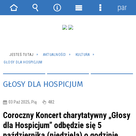
panel
Strona
Wyszukiwarka
Narzędzia
Menu
Menu
główna
główne
szczegółowe
JESTEŚ TUTAJ
AKTUALNOŚCI
KULTURA
GŁOSY DLA HOSPICJUM
GŁOSY DLA HOSPICJUM
03 Paź 2025, Pią
482
Coroczny Koncert charytatywny „Głosy
dla Hospicjum” odbędzie się 5
października (niedziela) o godzinie