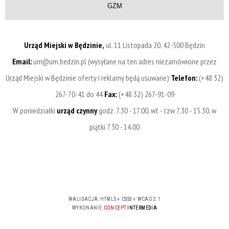
GZM
Urząd Miejski w Będzinie,
ul. 11 Listopada 20, 42-500 Będzin
Email:
um@um.bedzin.pl (wysyłane na ten adres niezamówione przez
Urząd Miejski w Będzinie oferty i reklamy będą usuwane)
Telefon:
(+48 32)
267-70-41 do 44
Fax:
(+48 32) 267-91-09
W poniedziałki
urząd czynny
godz. 7.30 - 17.00, wt - czw 7.30 - 15.30, w
piątki 7.30 - 14.00
WALIDACJA:
HTML5
+
CSS3
+
WCAG 2.1
WYKONANIE
CONCEPT
INTERMEDIA