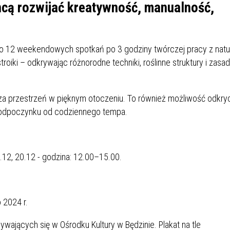
IÓW
DLA WYRÓŻNIAJĄCYCH SIĘ
hcą rozwijać kreatywność, manualność,
Y PRACY
PROGRAM WSPARCIA "ROD
UCZNIÓW
3+ GÓRĄ!"
DANIE PLACÓWEK
DOFINANSOWANIE KOSZT
 to 12 weekendowych spotkań po 3 godziny twórczej pracy z natu
OGÓLNY
BLICZNYCH
BĘDZIŃSKA KARTA SENIOR
KSZTAŁCENIA PRACOWNIK
roiki – odkrywając różnorodne techniki, roślinne struktury i zasa
MŁODOCIANYCH
WOWA SZKOŁA MUZYCZNA
ZADANIA DOFINANSOWANE
rcza przestrzeń w pięknym otoczeniu. To również możliwość odkry
NIA EDUKACYJNO-
IM. FRYDERYKA CHOPINA
REJESTR DANYCH
BUDŻETU PAŃSTWA
z odpoczynku od codziennego tempa.
GICZNA W RAMACH
KONTAKTOWYCH (RDK)
KTU ZAGŁĘBIOWSKI PARK
YZAKŁADOWA KASA
DOFINANSOWANIE „ZIELO
RNY
MOGOWO-POŻYCZKOWA
SZKÓŁ” Z WOJEWÓDZKIEGO
WNIKÓW OŚWIATY
FUNDUSZU OCHRONY
.12, 20.12 - godzina: 12.00–15.00.
MACJE MOPS BĘDZIN
INFORMACJE ARIMR
ŚRODOWISKA I GOSPODARK
WODNEJ W KATOWICACH
 SKARBOWY
JAZNA SZKOŁA” RZĄDOWY
INFORMACJE DOTYCZĄCE
KONKURSY NA STANOWISK
 2024 r.
RAM WYRÓWNYWANIA
TRANSPLANTACJI
DYREKTORA
 EDUKACYJNYCH DZIECI I