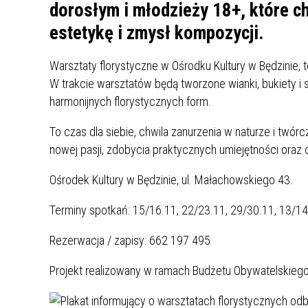
UCZN
dorosłym i młodzieży 18+, które c
KARTA DUŻEJ RODZINY
OFERT
estetykę i zmysł kompozycji.
AWANS ZAWODOWY NAUCZYCIELI
ZAKŁA
Warsztaty florystyczne w Ośrodku Kultury w Będzinie,
AKTYWIZACJA SPOŁECZNO–
PLAN 
NIEPU
W trakcie warsztatów będą tworzone wianki, bukiety i st
ZAWODOWA OSÓB
harmonijnych florystycznych form.
NIEPEŁNOSPRAWNYCH
STYPENDIUM MIASTA BĘDZINA
PAŃST
To czas dla siebie, chwila zanurzenia w naturze i twó
PODATKI LOKALNE –
KAMPA
I ST. 
nowej pasji, zdobycia praktycznych umiejętności ora
PODSTAWOWE INFORMACJE,
EKOLO
STAWKI I FORMULARZE
DOTACJE DLA NIEPUBLICZNYCH
PROJE
MIĘDZ
Ośrodek Kultury w Będzinie, ul. Małachowskiego 43.
SZKÓŁ I PRZEDSZKOLI W
LINEA
ZAPO
BĘDZINIE
PRACO
Terminy spotkań: 15/16.11, 22/23.11, 29/30.11, 13/14
INFORMACJE ZUS
INFOR
Rezerwacja / zapisy: 662 197 495
INFORMACJE KRUS
POMOC ZDROWOTNA DLA
URZĄD
„PRZY
Projekt realizowany w ramach Budżetu Obywatelskiego
NAUCZYCIELI
PROG
SZANS