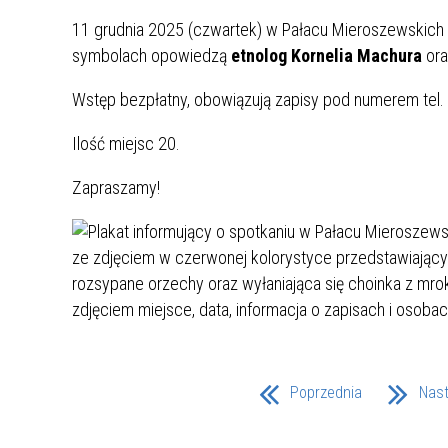
UCZN
KARTA DUŻEJ RODZINY
OFERT
11 grudnia 2025 (czwartek) w Pałacu Mieroszewskich 
symbolach opowiedzą
etnolog Kornelia Machura
or
AWANS ZAWODOWY NAUCZYCIELI
ZAKŁA
Wstęp bezpłatny, obowiązują zapisy pod numerem tel.
AKTYWIZACJA SPOŁECZNO–
PLAN 
NIEPU
ZAWODOWA OSÓB
Ilość miejsc 20.
NIEPEŁNOSPRAWNYCH
STYPENDIUM MIASTA BĘDZINA
PAŃST
Zapraszamy!
PODATKI LOKALNE –
KAMPA
I ST. 
PODSTAWOWE INFORMACJE,
EKOLO
STAWKI I FORMULARZE
DOTACJE DLA NIEPUBLICZNYCH
PROJE
MIĘDZ
SZKÓŁ I PRZEDSZKOLI W
LINEA
ZAPO
BĘDZINIE
PRACO
INFORMACJE ZUS
INFOR
INFORMACJE KRUS
POMOC ZDROWOTNA DLA
URZĄD
„PRZY
Poprzednia
Nas
NAUCZYCIELI
PROG
SZANS