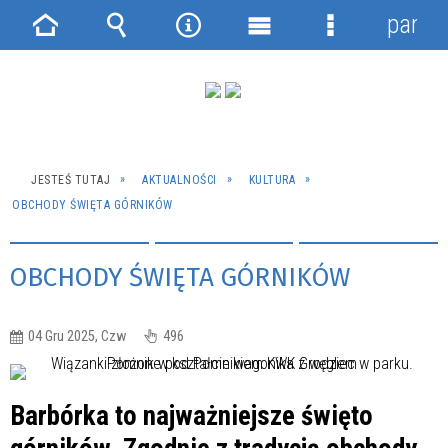
panel
Strona
Wyszukiwarka
Narzędzia
Menu
Menu
główna
główne
szczegółowe
JESTEŚ TUTAJ
AKTUALNOŚCI
KULTURA
OBCHODY ŚWIĘTA GÓRNIKÓW
OBCHODY ŚWIĘTA GÓRNIKÓW
04 Gru 2025, Czw
496
Barbórka to najważniejsze święto