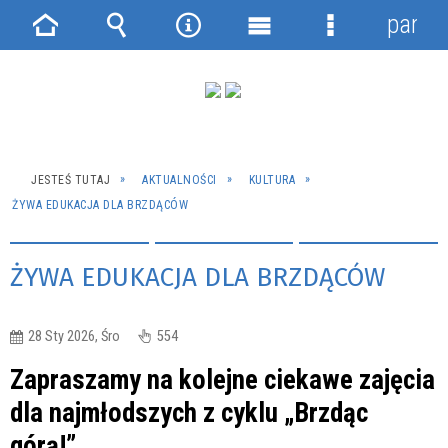
panel
Strona
Wyszukiwarka
Narzędzia
Menu
Menu
główna
główne
szczegółowe
JESTEŚ TUTAJ
AKTUALNOŚCI
KULTURA
ŻYWA EDUKACJA DLA BRZDĄCÓW
ŻYWA EDUKACJA DLA BRZDĄCÓW
28 Sty 2026, Śro
554
Zapraszamy na kolejne ciekawe zajęcia
dla najmłodszych z cyklu „Brzdąc
górą!”.