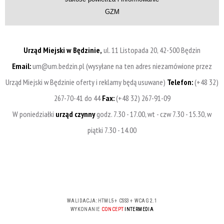
GZM
Urząd Miejski w Będzinie,
ul. 11 Listopada 20, 42-500 Będzin
Email:
um@um.bedzin.pl (wysyłane na ten adres niezamówione przez
Urząd Miejski w Będzinie oferty i reklamy będą usuwane)
Telefon:
(+48 32)
267-70-41 do 44
Fax:
(+48 32) 267-91-09
W poniedziałki
urząd czynny
godz. 7.30 - 17.00, wt - czw 7.30 - 15.30, w
piątki 7.30 - 14.00
WALIDACJA:
HTML5
+
CSS3
+
WCAG 2.1
WYKONANIE
CONCEPT
INTERMEDIA