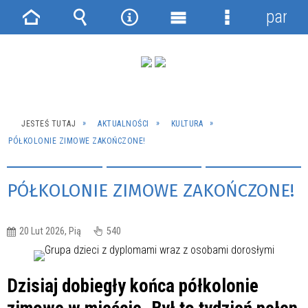
panel
Strona
Wyszukiwarka
Narzędzia
Menu
Menu
główna
główne
szczegółowe
JESTEŚ TUTAJ
AKTUALNOŚCI
KULTURA
PÓŁKOLONIE ZIMOWE ZAKOŃCZONE!
PÓŁKOLONIE ZIMOWE ZAKOŃCZONE!
20 Lut 2026, Pią
540
Dzisiaj dobiegły końca półkolonie