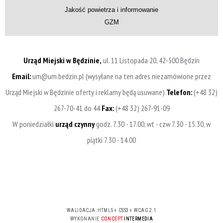
Jakość powietrza i informowanie
GZM
Urząd Miejski w Będzinie,
ul. 11 Listopada 20, 42-500 Będzin
Email:
um@um.bedzin.pl (wysyłane na ten adres niezamówione przez
Urząd Miejski w Będzinie oferty i reklamy będą usuwane)
Telefon:
(+48 32)
267-70-41 do 44
Fax:
(+48 32) 267-91-09
W poniedziałki
urząd czynny
godz. 7.30 - 17.00, wt - czw 7.30 - 15.30, w
piątki 7.30 - 14.00
WALIDACJA:
HTML5
+
CSS3
+
WCAG 2.1
WYKONANIE
CONCEPT
INTERMEDIA