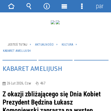
panel
Strona
Wyszukiwarka
Narzędzia
Menu
Menu
główna
główne
szczegółowe
JESTEŚ TUTAJ
AKTUALNOŚCI
KULTURA
KABARET AMELIJUSH
KABARET AMELIJUSH
26 Lut 2026, Czw
467
Z okazji zbliżającego się Dnia Kobiet
Prezydent Będzina Łukasz
Komoniewski zaprasza na występ