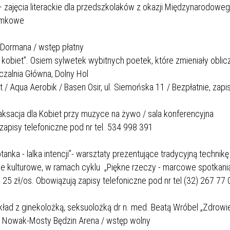
 zajęcia literackie dla przedszkolaków z okazji Międzynarodowe
Zamkowe
tr Dormana / wstęp płatny
kobiet”. Osiem sylwetek wybitnych poetek, które zmieniały oblic
czalnia Główna, Dolny Hol
/ Aqua Aerobik / Basen Osir, ul. Siemońska 11 / Bezpłatnie, zapi
aksacja dla Kobiet przy muzyce na żywo / sala konferencyjna
apisy telefoniczne pod nr tel. 534 998 391
nka - lalka intencji”- warsztaty prezentujące tradycyjną technikę
nie kulturowe, w ramach cyklu „Piękne rzeczy - marcowe spotkani
 25 zł/os. Obowiązują zapisy telefoniczne pod nr tel (32) 267 77 
ład z ginekolożką, seksuolożką dr n. med. Beatą Wróbel „Zdrowie
jna Nowak-Mosty Będzin Arena / wstęp wolny