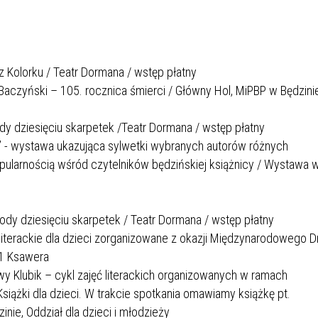
IÓW
DLA WYRÓŻNIAJĄCYCH SIĘ
Y PRACY
PROGRAM WSPARCIA "ROD
UCZNIÓW
3+ GÓRĄ!"
DANIE PLACÓWEK
DOFINANSOWANIE KOSZT
OGÓLNY
BLICZNYCH
BĘDZIŃSKA KARTA SENIOR
KSZTAŁCENIA PRACOWNIK
ez Kolorku / Teatr Dormana / wstęp płatny
MŁODOCIANYCH
Baczyński – 105. rocznica śmierci / Główny Hol, MiPBP w Będzinie
WOWA SZKOŁA MUZYCZNA
ZADANIA DOFINANSOWANE
dy dziesięciu skarpetek /Teatr Dormana / wstęp płatny
NIA EDUKACYJNO-
IM. FRYDERYKA CHOPINA
REJESTR DANYCH
BUDŻETU PAŃSTWA
n” - wystawa ukazująca sylwetki wybranych autorów różnych
GICZNA W RAMACH
KONTAKTOWYCH (RDK)
pularnością wśród czytelników będzińskiej książnicy / Wystawa 
KTU ZAGŁĘBIOWSKI PARK
YZAKŁADOWA KASA
DOFINANSOWANIE „ZIELO
RNY
MOGOWO-POŻYCZKOWA
SZKÓŁ” Z WOJEWÓDZKIEGO
WNIKÓW OŚWIATY
FUNDUSZU OCHRONY
ody dziesięciu skarpetek / Teatr Dormana / wstęp płatny
MACJE MOPS BĘDZIN
INFORMACJE ARIMR
ŚRODOWISKA I GOSPODARK
ia literackie dla dzieci zorganizowane z okazji Międzynarodowego D
WODNEJ W KATOWICACH
nr1 Ksawera
owy Klubik – cykl zajęć literackich organizowanych w ramach
 SKARBOWY
JAZNA SZKOŁA” RZĄDOWY
INFORMACJE DOTYCZĄCE
KONKURSY NA STANOWISK
RAM WYRÓWNYWANIA
TRANSPLANTACJI
DYREKTORA
siążki dla dzieci. W trakcie spotkania omawiamy książkę pt.
 EDUKACYJNYCH DZIECI I
nie, Oddział dla dzieci i młodzieży