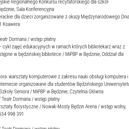
ejskie Regionalnego Konkursu recytatorskiego dla szkół
ędzinie, Sala Konferencyjna
iterackie dla dzieci zorganizowane z okazji Międzynarodowego Dni
r1 Ksawera
Teatr Dormana / wstęp płatny
 cykl zajęć edukacyjnych w ramach których bibliotekarz wraz z
ępne w będzińskiej bibliotece / MiPBP w Będzinie, Oddział dla
ra: warsztaty komputerowe z zakresu nauki obsługi komputera i
nternecie organizowane dla studentów Będzińskiego Uniwersytet
koły Seniora / MiPBP w Będzinie, Czytelnia Główna
 / Teatr Dormana / wstęp płatny
sztaty florystyczne / Nowak-Mosty Będzin Arena / wstęp wolny,
 534 998 391
 / Teatr Dormana / wstęp płatny