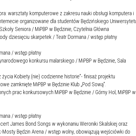
IEŻY „PRZYJAZNA SZKOŁA”
IEŻOWA RADA MIASTA
ACH 2025-2027
WYKAZ ZWIERZĄT ODŁOWI
ra: warsztaty komputerowe z zakresu nauki obsługi komputera i
NA
Z TERENU MIASTA
nternecie organizowane dla studentów Będzińskiego Uniwersytet
koły Seniora / MiPBP w Będzinie, Czytelnia Główna
ody dziesięciu skarpetek / Teatr Dormana / wstęp płatny
 ŻYJ ZDROWO BEZ
GDZIE MOŻNA ZNALEŹĆ I J
HOLU
WYGLĄDA PRACA W NGO?
ormana / wstęp płatny
PORADY OD PRACA.PL
zynarodowego konkursu malarskiego / MiPBP w Będzinie, Sala
 W WOJSKU JAKO
BEZPŁATNY PORADNIK DLA
życia Kobiety.(nie) codzienne historie”- finisaż projektu
MATYK – JAK ZOSTAĆ?
KULTURY
ANIA, ZAROBKI
towe zamknięte MiPBP w Będzinie Klub „Pod Sową”.
onych prac konkursowych MiPBP w Będzinie / Górny Hol, MiPBP w
KNF - XV EDYCJA
KATOWICE OTWIERAJĄ DRZW
RSU O NAGRODĘ
CENTRUM ZARZĄDZANIA
ormana / wstęp płatny
ODNICZĄCEGO KOMISJI
RUCHEM
ncert James Bond Songs w wykonaniu Weroniki Skalskiej oraz
RU FINANSOWEGO ZA
k-Mosty Będzin Arena / wstęp wolny, obowiązują wejściówki do
PSZĄ PRACĘ DOKTORSKĄ Z