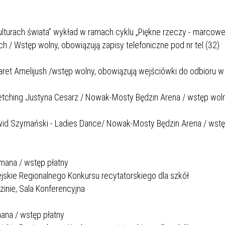
SU RYNKU FINANSOWEGO
kulturach świata” wykład w ramach cyklu „Piękne rzeczy - marcow
ch / Wstęp wolny, obowiązują zapisy telefoniczne pod nr tel (32)
et Amelijush /wstęp wolny, obowiązują wejściówki do odbioru w fi
etching Justyna Cesarz / Nowak-Mosty Będzin Arena / wstęp woln
wid Szymański - Ladies Dance/ Nowak-Mosty Będzin Arena / wst
ormana / wstęp płatny
ejskie Regionalnego Konkursu recytatorskiego dla szkół
inie, Sala Konferencyjna
mana / wstęp płatny