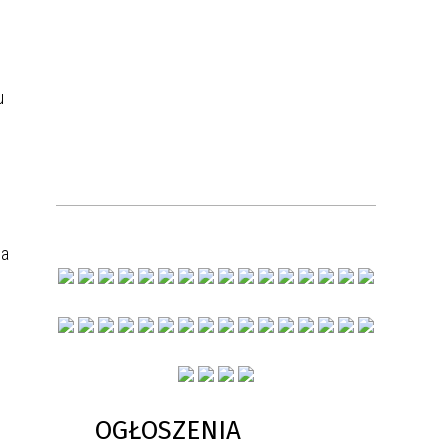
u
la
OGŁOSZENIA