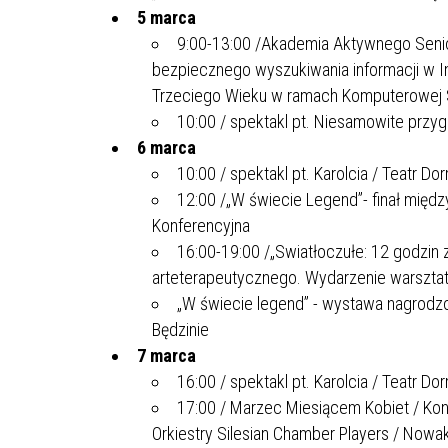
MŁODZ
5 marca
SZANSA – FORMY AKTYWNEGO
MŁODZ
W LAT
9:00-13:00 /Akademia Aktywnego Senio
WSPARCIA OBSZARU
BĘDZI
bezpiecznego wyszukiwania informacji w I
ZREWITALIZOWANEGO
Trzeciego Wieku w ramach Komputerowej Sz
10:00 / spektakl pt. Niesamowite przyg
BĘDZIŃSKA AKADEMIA MAŁEGO
AKCJA
6 marca
SPORTOWCA
ALKO
10:00 / spektakl pt. Karolcia / Teatr D
12:00 /„W świecie Legend”- finał międ
Konferencyjna
PROJEKT EKOLIDERKI
PRACA
16:00-19:00 /„Swiatłoczułe: 12 godzin z 
WZMOCNIENIE PROCESU
INFOR
SPRAWIEDLIWEJ TRANSFORMACJI
WYMAG
arteterapeutycznego. Wydarzenie warszta
ŚLĄSKA
„W świecie legend” - wystawa nagrodz
Będzinie
KONKURS FOTOGRAFICZNY
URZĄD 
7 marca
„METROPOLIA. PRZEZ PRYZMAT
KONKU
16:00 / spektakl pt. Karolcia / Teatr D
WODY”
PRZEW
17:00 / Marzec Miesiącem Kobiet / Ko
NADZO
Orkiestry Silesian Chamber Players / Nowa
NAJLE