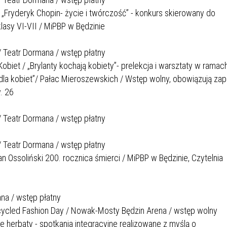
y „Fryderyk Chopin- życie i twórczość” - konkurs skierowany do
lasy VI-VII / MiPBP w Będzinie
 / Teatr Dormana / wstęp płatny
biet / „Brylanty kochają kobiety”- prelekcja i warsztaty w ramac
dla kobiet”/ Pałac Mieroszewskich / Wstęp wolny, obowiązują zap
. 26
 / Teatr Dormana / wstęp płatny
 / Teatr Dormana / wstęp płatny
 Ossoliński 200. rocznica śmierci / MiPBP w Będzinie, Czytelnia
ana / wstęp płatny
cycled Fashion Day / Nowak-Mosty Będzin Arena / wstęp wolny
ce herbaty - spotkania integracyjne realizowane z myślą o