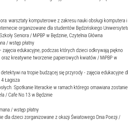
ra: warsztaty komputerowe z zakresu nauki obsługi komputera i
nternecie organizowane dla studentów Będzińskiego Uniwersytet
koły Seniora / MiPBP w Będzinie, Czytelnia Główna
ana / wstęp płatny
 zajęcia edukacyjne, podczas których dzieci odkrywają piękno
y oraz kreatywne tworzenie papierowych kwiatów / MiPBP w
detektywi na tropie budzącej się przyrody - zajęcia edukacyjne d
r 4 Łagisza
rosłych. Spotkanie literackie w ramach którego omawiana zostanie
ela / Cafe No.13 w Będzinie
ormana / wstęp płatny
ckie dla dzieci zorganizowane z okazji Światowego Dnia Poezji /