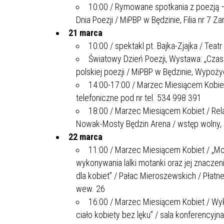
10:00 / Rymowane spotkania z poezją –
Dnia Poezji / MiPBP w Będzinie, Filia nr 7 
21 marca
10:00 / spektakl pt. Bajka-Zjajka / Tea
Światowy Dzień Poezji, Wystawa: „Czas 
polskiej poezji / MiPBP w Będzinie, Wypoży
14:00-17:00 / Marzec Miesiącem Kobiet 
telefoniczne pod nr tel. 534 998 391
18:00 / Marzec Miesiącem Kobiet / Rel
Nowak-Mosty Będzin Arena / wstęp wolny, z
22 marca
11:00 / Marzec Miesiącem Kobiet / „Mota
wykonywania lalki motanki oraz jej znacze
dla kobiet” / Pałac Mieroszewskich / Płatne
wew. 26
16:00 / Marzec Miesiącem Kobiet / Wyk
ciało kobiety bez lęku” / sala konferency