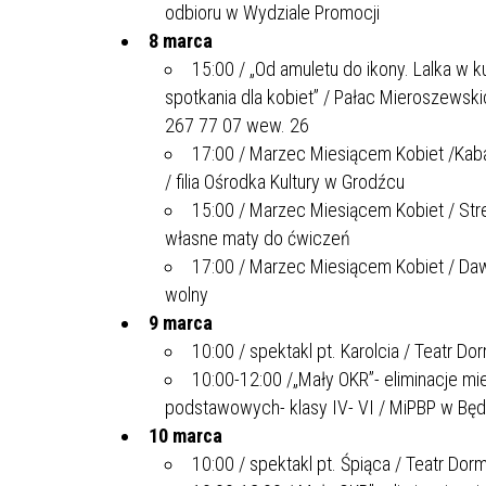
odbioru w Wydziale Promocji
ZAKRE
8 marca
15:00 / „Od amuletu do ikony. Lalka w 
WAŻNA INFORMACJA - DOT.
spotkania dla kobiet” / Pałac Mieroszewski
PRZEPROWADZENIA OCENY
267 77 07 wew. 26
RYZYKA WEWNĘTRZNEGO
SYSTEMU WODOCIĄGOWEGO
17:00 / Marzec Miesiącem Kobiet /Kabar
/ filia Ośrodka Kultury w Grodźcu
15:00 / Marzec Miesiącem Kobiet / Str
własne maty do ćwiczeń
17:00 / Marzec Miesiącem Kobiet / Da
wolny
9 marca
10:00 / spektakl pt. Karolcia / Teatr D
10:00-12:00 /„Mały OKR”- eliminacje mi
podstawowych- klasy IV- VI / MiPBP w Będz
10 marca
10:00 / spektakl pt. Śpiąca / Teatr Dor