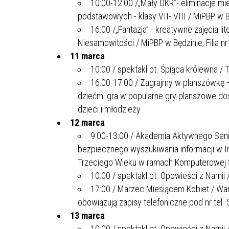
10:00-12:00 /„Mały OKR”- eliminacje mi
podstawowych - klasy VII- VIII / MiPBP w B
16:00 /„Fantazja” - kreatywne zajęcia l
Niesamowitości / MiPBP w Będzinie, Filia n
11 marca
10:00 / spektakl pt. Śpiąca królewna / 
16:00-17:00 / Zagrajmy w planszówkę –
dziećmi gra w popularne gry planszowe dost
dzieci i młodzieży
12 marca
9:00-13:00 / Akademia Aktywnego Senio
bezpiecznego wyszukiwania informacji w I
Trzeciego Wieku w ramach Komputerowej Sz
10:00 / spektakl pt. Opowieści z Narnii
17:00 / Marzec Miesiącem Kobiet / War
obowiązują zapisy telefoniczne pod nr tel.
13 marca
10:00 / spektakl pt. Opowieści z Narnii