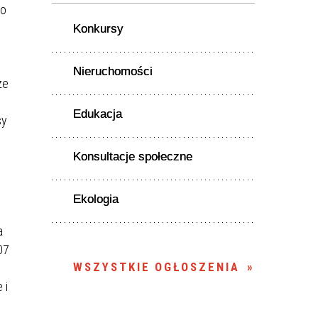
go
Konkursy
Nieruchomości
ze
Edukacja
sy
Konsultacje społeczne
Ekologia
a
07
WSZYSTKIE OGŁOSZENIA
 i