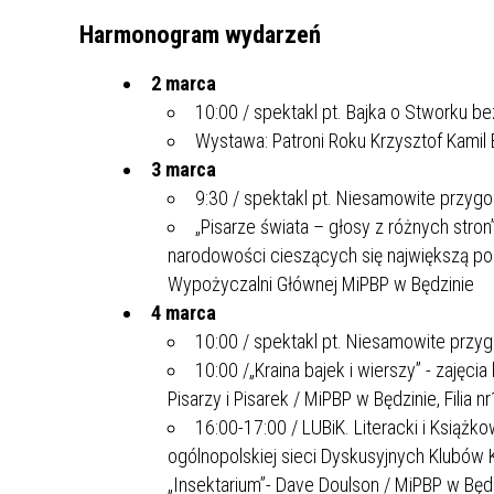
UCZN
Harmonogram wydarzeń
KARTA DUŻEJ RODZINY
OFERT
2 marca
AWANS ZAWODOWY NAUCZYCIELI
ZAKŁA
AKTYWIZACJA SPOŁECZNO–
PLAN 
NIEPU
10:00 / spektakl pt. Bajka o Stworku b
ZAWODOWA OSÓB
Wystawa: Patroni Roku Krzysztof Kamil 
NIEPEŁNOSPRAWNYCH
3 marca
STYPENDIUM MIASTA BĘDZINA
PAŃST
9:30 / spektakl pt. Niesamowite przygo
PODATKI LOKALNE –
KAMPA
I ST. 
„Pisarze świata – głosy z różnych stro
PODSTAWOWE INFORMACJE,
EKOLO
narodowości cieszących się największą po
STAWKI I FORMULARZE
DOTACJE DLA NIEPUBLICZNYCH
PROJE
MIĘDZ
Wypożyczalni Głównej MiPBP w Będzinie
SZKÓŁ I PRZEDSZKOLI W
LINEA
ZAPO
4 marca
BĘDZINIE
PRACO
10:00 / spektakl pt. Niesamowite przyg
INFORMACJE ZUS
INFOR
10:00 /„Kraina bajek i wierszy” - zajęc
Pisarzy i Pisarek / MiPBP w Będzinie, Filia 
16:00-17:00 / LUBiK. Literacki i Książk
INFORMACJE KRUS
POMOC ZDROWOTNA DLA
URZĄD
„PRZY
NAUCZYCIELI
PROG
ogólnopolskiej sieci Dyskusyjnych Klubów K
SZANS
„Insektarium”- Dave Doulson / MiPBP w Będzi