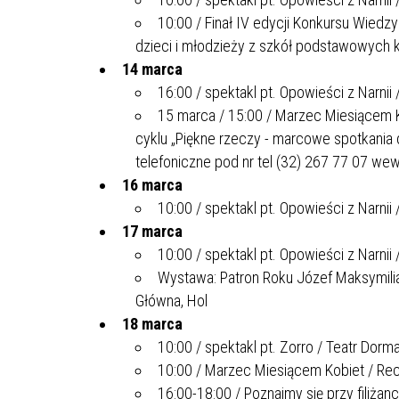
10:00 / Finał IV edycji Konkursu Wiedz
dzieci i młodzieży z szkół podstawowych k
14 marca
16:00 / spektakl pt. Opowieści z Narnii
15 marca / 15:00 / Marzec Miesiącem Ko
cyklu „Piękne rzeczy - marcowe spotkania 
telefoniczne pod nr tel (32) 267 77 07 wew
16 marca
10:00 / spektakl pt. Opowieści z Narnii
17 marca
10:00 / spektakl pt. Opowieści z Narnii
Wystawa: Patron Roku Józef Maksymilian
Główna, Hol
18 marca
10:00 / spektakl pt. Zorro / Teatr Dorm
10:00 / Marzec Miesiącem Kobiet / Re
16:00-18:00 / Poznajmy się przy filiżan