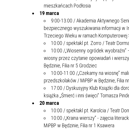
mieszkańcach Podłosia
19 marca
9:00-13:00 / Akademia Aktywnego Senio
bezpiecznego wyszukiwania informacji w I
Trzeciego Wieku w ramach Komputerowej Sz
10:00 / spektakl pt. Zorro / Teatr Dorm
10:00 /„Wiosenny ogródek wyobraźni” –
wiosny przez czytanie opowiadań i wiersz
Będzinie, Filia nr 5 Grodziec
10:00-11:00 /„Czekamy na wiosnę” mali 
przedszkolaków / MiPBP w Będzinie, Filia n
17:00 / Dyskusyjny Klub Książki dla do
książka „Śmierć i inni święci” Tomasza Pind
20 marca
10:00 / spektakl pt. Karolcia / Teatr D
10:00 /„Kraina wierszy” - zajęcia litera
MiPBP w Będzinie, Filia nr 1 Ksawera