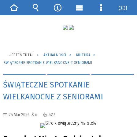
panel
Strona
Wyszukiwarka
Narzędzia
Menu
Menu
główna
główne
szczegółowe
JESTEŚ TUTAJ
AKTUALNOŚCI
KULTURA
ŚWIĄTECZNE SPOTKANIE WIELKANOCNE Z SENIORAMI
ŚWIĄTECZNE SPOTKANIE
WIELKANOCNE Z SENIORAMI
25 Mar 2026, Śro
527