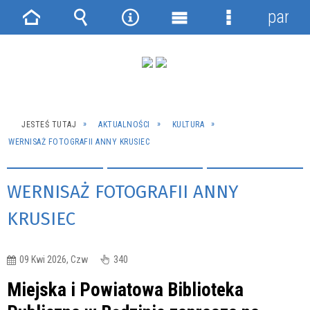
panel
Strona
Wyszukiwarka
Narzędzia
Menu
Menu
główna
główne
szczegółowe
JESTEŚ TUTAJ
AKTUALNOŚCI
KULTURA
WERNISAŻ FOTOGRAFII ANNY KRUSIEC
WERNISAŻ FOTOGRAFII ANNY
KRUSIEC
09 Kwi 2026, Czw
340
Miejska i Powiatowa Biblioteka