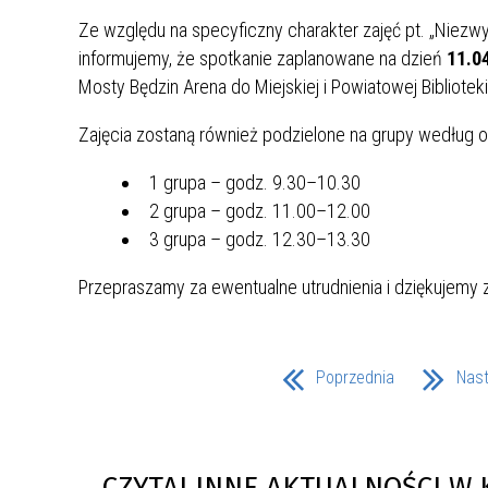
UCZN
Ze względu na specyficzny charakter zajęć pt. „Niezw
KARTA DUŻEJ RODZINY
OFERT
informujemy, że spotkanie zaplanowane na dzień
11.04
AWANS ZAWODOWY NAUCZYCIELI
ZAKŁA
Mosty Będzin Arena do Miejskiej i Powiatowej Biblioteki
AKTYWIZACJA SPOŁECZNO–
PLAN 
NIEPU
Zajęcia zostaną również podzielone na grupy według
ZAWODOWA OSÓB
NIEPEŁNOSPRAWNYCH
1 grupa – godz. 9.30–10.30
STYPENDIUM MIASTA BĘDZINA
PAŃST
2 grupa – godz. 11.00–12.00
PODATKI LOKALNE –
KAMPA
I ST. 
3 grupa – godz. 12.30–13.30
PODSTAWOWE INFORMACJE,
EKOLO
STAWKI I FORMULARZE
DOTACJE DLA NIEPUBLICZNYCH
PROJE
MIĘDZ
Przepraszamy za ewentualne utrudnienia i dziękujemy 
SZKÓŁ I PRZEDSZKOLI W
LINEA
ZAPO
BĘDZINIE
PRACO
INFORMACJE ZUS
INFOR
Poprzednia
Nas
INFORMACJE KRUS
POMOC ZDROWOTNA DLA
URZĄD
„PRZY
NAUCZYCIELI
PROG
SZANS
CZYTAJ INNE AKTUALNOŚCI W 