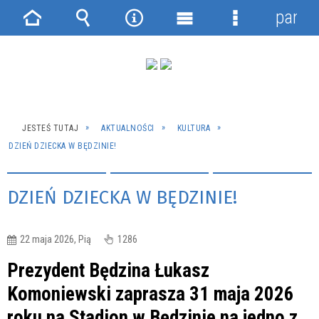
panel
Strona
Wyszukiwarka
Narzędzia
Menu
Menu
główna
główne
szczegółowe
JESTEŚ TUTAJ
AKTUALNOŚCI
KULTURA
DZIEŃ DZIECKA W BĘDZINIE!
DZIEŃ DZIECKA W BĘDZINIE!
22 maja 2026, Pią
1286
Prezydent Będzina Łukasz
Komoniewski zaprasza 31 maja 2026
roku na Stadion w Będzinie na jedno z