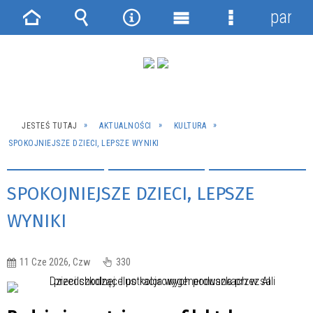
panel
Strona
Wyszukiwarka
Narzędzia
Menu
Menu
główna
główne
szczegółowe
JESTEŚ TUTAJ
AKTUALNOŚCI
KULTURA
SPOKOJNIEJSZE DZIECI, LEPSZE WYNIKI
SPOKOJNIEJSZE DZIECI, LEPSZE
WYNIKI
11 Cze 2026, Czw
330