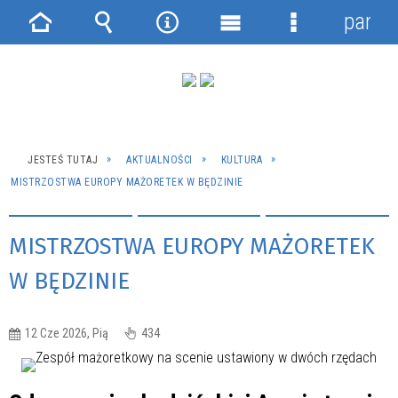
panel
Strona
Wyszukiwarka
Narzędzia
Menu
Menu
główna
główne
szczegółowe
JESTEŚ TUTAJ
AKTUALNOŚCI
KULTURA
MISTRZOSTWA EUROPY MAŻORETEK W BĘDZINIE
MISTRZOSTWA EUROPY MAŻORETEK
W BĘDZINIE
12 Cze 2026, Pią
434