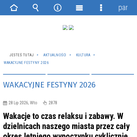
panel
Strona
Wyszukiwarka
Narzędzia
Menu
Menu
główna
główne
szczegółowe
JESTEŚ TUTAJ
AKTUALNOŚCI
KULTURA
WAKACYJNE FESTYNY 2026
WAKACYJNE FESTYNY 2026
28 Lip 2026, Wto
2878
Wakacje to czas relaksu i zabawy. W
dzielnicach naszego miasta przez cały
okres letniego wypoczynku cyklicznie