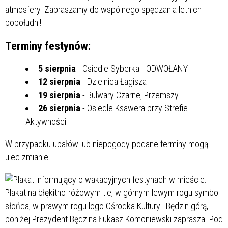
atmosfery. Zapraszamy do wspólnego spędzania letnich
popołudni!
Terminy festynów:
5 sierpnia
- Osiedle Syberka - ODWOŁANY
12 sierpnia
- Dzielnica Łagisza
19 sierpnia
- Bulwary Czarnej Przemszy
26 sierpnia
- Osiedle Ksawera przy Strefie
Aktywności
W przypadku upałów lub niepogody podane terminy mogą
ulec zmianie!