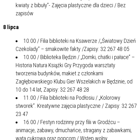
kwiaty z bibuły”- Zajęcia plastyczne dla dzieci / Bez
zapisów
8 lipca
10.00 / Filia biblioteki na Ksawerze /„Światowy Dzień
Czekolady” – smakowite fakty /Zapisy: 32 267 48 05
10.00 / Biblioteka Będzin / „Domki, chatki i pałace” –
Historia Natura Książki Gry Przygoda warsztaty
tworzenia budynków, makiet z członkami
Zagłębiowskiego Klubu Gier Wszelakich w Będzinie, od
10 do 14 lat, Zapisy: 32 267 48 28
11.00 / Filia biblioteki na Podłosiu / „Kolorowy
stworek”. Kreatywne zajęcia plastyczne / Zapisy: 32 267
23 47
16.00 / Festyn rodzinny przy filii w Grodźcu –
animacje, zabawy, dmuchańce, stragany z zabawkami,
wata cukrowa oraz popcorn / Wstęp wolny