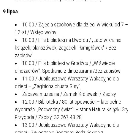
9 lipca
10.00 / Zajęcia szachowe dla dzieci w wieku od 7 –
12 lat / Wstęp wolny
10.00 / Filia biblioteki na Dworcu / „Lato w krainie
książek, planszówek, zagadek i łamigłówek" / Bez
zapisów
10.00 / Filia biblioteki w Grodźcu / „W świecie
dinozaurów". Spotkanie z dinozaurami /Bez zapisów
11.00 / Jubileuszowe Warsztaty Wakacyjne dla
dzieci – „Zaginiona chusta Sury”.
Zabawa muzealna / Zamek Królewski / Zapisy
12.00 / Biblioteka / 80 lat opowieści – lato pełne
wyobraźni „Podwodny świat”: Historia Natura Książki Gry
Przygoda / Zapisy: 32 267 48 28
13.00 / Jubileuszowe Warsztaty Wakacyjne dla
dzieci - Zwiedzanie Podziemi Będzińskich z