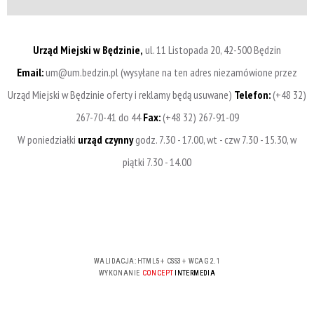
Urząd Miejski w Będzinie,
ul. 11 Listopada 20, 42-500 Będzin
Email:
um@um.bedzin.pl (wysyłane na ten adres niezamówione przez
Urząd Miejski w Będzinie oferty i reklamy będą usuwane)
Telefon:
(+48 32)
267-70-41 do 44
Fax:
(+48 32) 267-91-09
W poniedziałki
urząd czynny
godz. 7.30 - 17.00, wt - czw 7.30 - 15.30, w
piątki 7.30 - 14.00
WALIDACJA:
HTML5
+
CSS3
+
WCAG 2.1
WYKONANIE
CONCEPT
INTERMEDIA