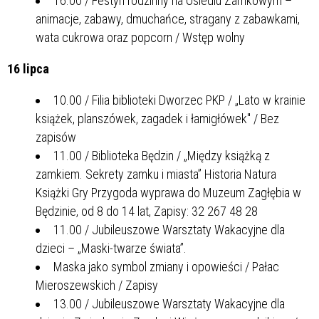
16.00 / Festyn rodzinny na Osiedlu Zamkowym –
animacje, zabawy, dmuchańce, stragany z zabawkami,
wata cukrowa oraz popcorn / Wstęp wolny
16 lipca
10.00 / Filia biblioteki Dworzec PKP / „Lato w krainie
książek, planszówek, zagadek i łamigłówek" / Bez
zapisów
11.00 / Biblioteka Będzin / „Między książką z
zamkiem. Sekrety zamku i miasta” Historia Natura
Książki Gry Przygoda wyprawa do Muzeum Zagłębia w
Będzinie, od 8 do 14 lat, Zapisy: 32 267 48 28
11.00 / Jubileuszowe Warsztaty Wakacyjne dla
dzieci – „Maski-twarze świata”.
Maska jako symbol zmiany i opowieści / Pałac
Mieroszewskich / Zapisy
13.00 / Jubileuszowe Warsztaty Wakacyjne dla