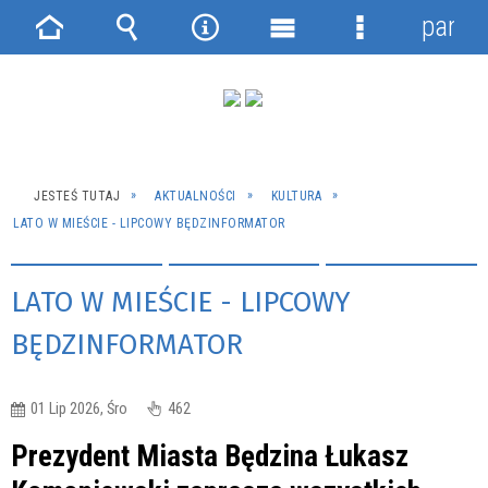
panel
Strona
Wyszukiwarka
Narzędzia
Menu
Menu
główna
główne
szczegółowe
JESTEŚ TUTAJ
AKTUALNOŚCI
KULTURA
LATO W MIEŚCIE - LIPCOWY BĘDZINFORMATOR
LATO W MIEŚCIE - LIPCOWY
BĘDZINFORMATOR
01 Lip 2026, Śro
462
Prezydent Miasta Będzina Łukasz