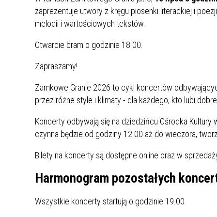
UCZN
zaprezentuje utwory z kręgu piosenki literackiej i poez
KARTA DUŻEJ RODZINY
OFERT
melodii i wartościowych tekstów.
AWANS ZAWODOWY NAUCZYCIELI
ZAKŁA
Otwarcie bram o godzinie 18.00.
AKTYWIZACJA SPOŁECZNO–
PLAN 
NIEPU
ZAWODOWA OSÓB
Zapraszamy!
NIEPEŁNOSPRAWNYCH
STYPENDIUM MIASTA BĘDZINA
PAŃST
Zamkowe Granie 2026 to cykl koncertów odbywających
PODATKI LOKALNE –
KAMPA
I ST. 
przez różne style i klimaty - dla każdego, kto lubi dobr
PODSTAWOWE INFORMACJE,
EKOLO
STAWKI I FORMULARZE
DOTACJE DLA NIEPUBLICZNYCH
PROJE
MIĘDZ
Koncerty odbywają się na dziedzińcu Ośrodka Kultury w
SZKÓŁ I PRZEDSZKOLI W
LINEA
ZAPO
czynna będzie od godziny 12.00 aż do wieczora, twor
BĘDZINIE
PRACO
INFORMACJE ZUS
INFOR
Bilety na koncerty są dostępne online oraz w sprzedaż
Harmonogram pozostałych koncer
INFORMACJE KRUS
POMOC ZDROWOTNA DLA
URZĄD
„PRZY
NAUCZYCIELI
PROG
Wszystkie koncerty startują o godzinie 19.00
SZANS