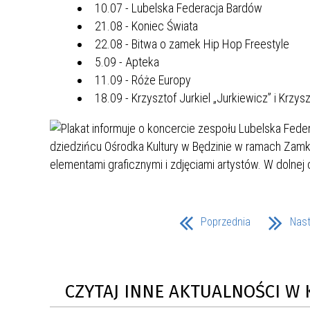
10.07 - Lubelska Federacja Bardów
MŁODZ
SZANSA – FORMY AKTYWNEGO
MŁODZ
W LAT
21.08 - Koniec Świata
WSPARCIA OBSZARU
BĘDZI
22.08 - Bitwa o zamek Hip Hop Freestyle
ZREWITALIZOWANEGO
5.09 - Apteka
11.09 - Róże Europy
BĘDZIŃSKA AKADEMIA MAŁEGO
AKCJA
18.09 - Krzysztof Jurkiel „Jurkiewicz” i Krzy
SPORTOWCA
ALKO
PROJEKT EKOLIDERKI
PRACA
WZMOCNIENIE PROCESU
INFOR
SPRAWIEDLIWEJ TRANSFORMACJI
WYMAG
ŚLĄSKA
Poprzednia
Nas
KONKURS FOTOGRAFICZNY
URZĄD 
„METROPOLIA. PRZEZ PRYZMAT
KONKU
WODY”
PRZEW
CZYTAJ INNE AKTUALNOŚCI W 
NADZO
NAJLE