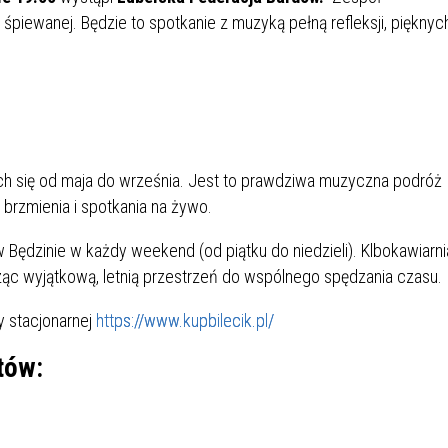
IÓW
DLA WYRÓŻNIAJĄCYCH SIĘ
ji śpiewanej. Będzie to spotkanie z muzyką pełną refleksji, pięknyc
Y PRACY
PROGRAM WSPARCIA "ROD
UCZNIÓW
3+ GÓRĄ!"
DANIE PLACÓWEK
DOFINANSOWANIE KOSZT
OGÓLNY
BLICZNYCH
BĘDZIŃSKA KARTA SENIOR
KSZTAŁCENIA PRACOWNIK
MŁODOCIANYCH
WOWA SZKOŁA MUZYCZNA
ZADANIA DOFINANSOWANE
 się od maja do września. Jest to prawdziwa muzyczna podróż
NIA EDUKACYJNO-
IM. FRYDERYKA CHOPINA
REJESTR DANYCH
BUDŻETU PAŃSTWA
e brzmienia i spotkania na żywo.
GICZNA W RAMACH
KONTAKTOWYCH (RDK)
KTU ZAGŁĘBIOWSKI PARK
YZAKŁADOWA KASA
DOFINANSOWANIE „ZIELO
 Będzinie w każdy weekend (od piątku do niedzieli). Klbokawiarni
RNY
MOGOWO-POŻYCZKOWA
SZKÓŁ” Z WOJEWÓDZKIEGO
ząc wyjątkową, letnią przestrzeń do wspólnego spędzania czasu.
WNIKÓW OŚWIATY
FUNDUSZU OCHRONY
MACJE MOPS BĘDZIN
INFORMACJE ARIMR
ŚRODOWISKA I GOSPODARK
y stacjonarnej
https://www.kupbilecik.pl/
WODNEJ W KATOWICACH
tów:
 SKARBOWY
JAZNA SZKOŁA” RZĄDOWY
INFORMACJE DOTYCZĄCE
KONKURSY NA STANOWISK
RAM WYRÓWNYWANIA
TRANSPLANTACJI
DYREKTORA
 EDUKACYJNYCH DZIECI I