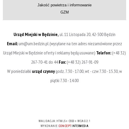
Jakość powietrza i informowanie
GZM
Urząd Miejski w Będzinie,
ul. 11 Listopada 20, 42-500 Będzin
Email:
um@um.bedzin.pl (wysyłane na ten adres niezamówione przez
Urząd Miejski w Będzinie oferty i reklamy będą usuwane)
Telefon:
(+48 32)
267-70-41 do 44
Fax:
(+48 32) 267-91-09
W poniedziałki
urząd czynny
godz. 7.30 - 17.00, wt - czw 7.30 - 15.30, w
piątki 7.30 - 14.00
WALIDACJA:
HTML5
+
CSS3
+
WCAG 2.1
WYKONANIE
CONCEPT
INTERMEDIA