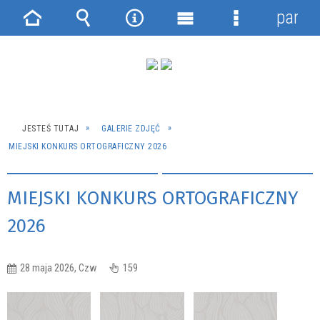
panel
Strona
Wyszukiwarka
Narzędzia
Menu
Menu
główna
główne
szczegółowe
JESTEŚ TUTAJ
GALERIE ZDJĘĆ
MIEJSKI KONKURS ORTOGRAFICZNY 2026
MIEJSKI KONKURS ORTOGRAFICZNY
2026
28 maja 2026, Czw
159