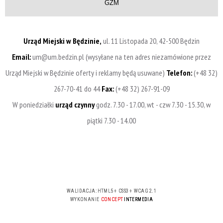
GZM
Urząd Miejski w Będzinie,
ul. 11 Listopada 20, 42-500 Będzin
Email:
um@um.bedzin.pl (wysyłane na ten adres niezamówione przez
Urząd Miejski w Będzinie oferty i reklamy będą usuwane)
Telefon:
(+48 32)
267-70-41 do 44
Fax:
(+48 32) 267-91-09
W poniedziałki
urząd czynny
godz. 7.30 - 17.00, wt - czw 7.30 - 15.30, w
piątki 7.30 - 14.00
WALIDACJA:
HTML5
+
CSS3
+
WCAG 2.1
WYKONANIE
CONCEPT
INTERMEDIA