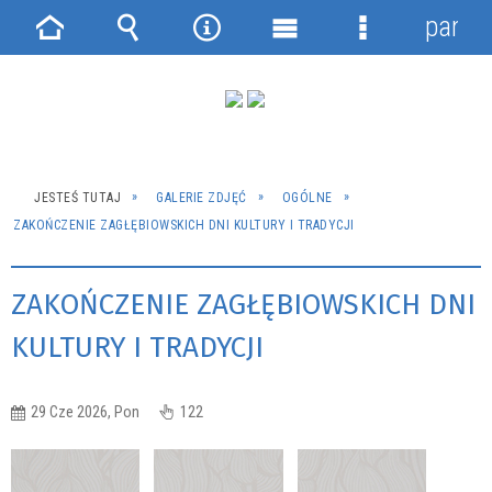
panel
Strona
Wyszukiwarka
Narzędzia
Menu
Menu
główna
główne
szczegółowe
JESTEŚ TUTAJ
GALERIE ZDJĘĆ
OGÓLNE
ZAKOŃCZENIE ZAGŁĘBIOWSKICH DNI KULTURY I TRADYCJI
ZAKOŃCZENIE ZAGŁĘBIOWSKICH DNI
KULTURY I TRADYCJI
29 Cze 2026, Pon
122