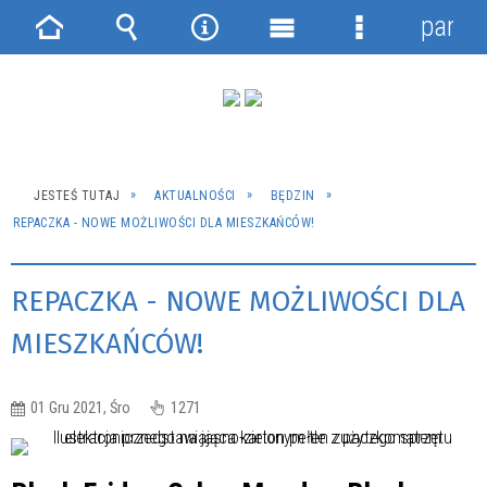
panel
Strona
Wyszukiwarka
Narzędzia
Menu
Menu
główna
główne
szczegółowe
JESTEŚ TUTAJ
AKTUALNOŚCI
BĘDZIN
REPACZKA - NOWE MOŻLIWOŚCI DLA MIESZKAŃCÓW!
REPACZKA - NOWE MOŻLIWOŚCI DLA
MIESZKAŃCÓW!
01 Gru 2021, Śro
1271