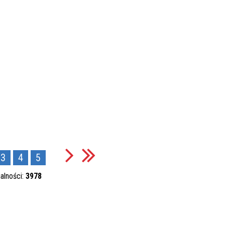
3
4
5
alności:
3978