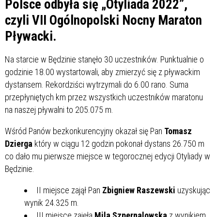
Polsce odbyła się „Otyliada 2022”,
czyli VII Ogólnopolski Nocny Maraton
Pływacki.
Na starcie w Będzinie stanęło 30 uczestników. Punktualnie o
godzinie 18.00 wystartowali, aby zmierzyć się z pływackim
dystansem. Rekordziści wytrzymali do 6.00 rano. Suma
przepłyniętych km przez wszystkich uczestników maratonu
na naszej pływalni to 205.075 m.
Wśród Panów bezkonkurencyjny okazał się Pan
Tomasz
Dzierga
który w ciągu 12 godzin pokonał dystans 26.750 m
co dało mu pierwsze miejsce w tegorocznej edycji Otyliady w
Będzinie.
II miejsce zajął Pan
Zbigniew Raszewski
uzyskując
wynik 24.325 m.
III miejsce zajęła
Mila Szpernalowska
z wynikiem