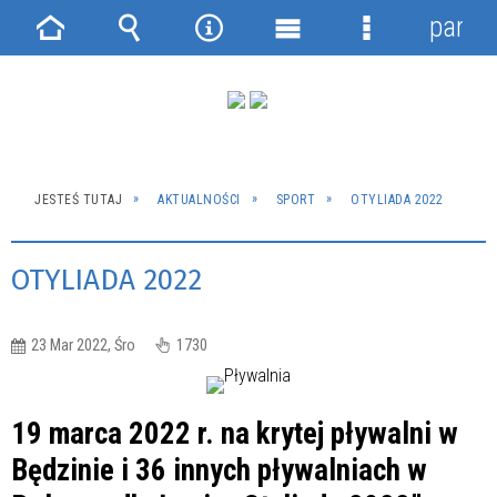
panel
Strona
Wyszukiwarka
Narzędzia
Menu
Menu
główna
główne
szczegółowe
JESTEŚ TUTAJ
AKTUALNOŚCI
SPORT
OTYLIADA 2022
OTYLIADA 2022
23 Mar 2022, Śro
1730
19 marca 2022 r. na krytej pływalni w
Będzinie i 36 innych pływalniach w