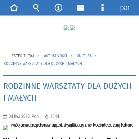
panel
Strona
Wyszukiwarka
Narzędzia
Menu
Menu
główna
główne
szczegółowe
JESTEŚ TUTAJ
AKTUALNOŚCI
KULTURA
RODZINNE WARSZTATY DLA DUŻYCH I MAŁYCH
RODZINNE WARSZTATY DLA DUŻYCH
I MAŁYCH
04 Kwi 2022, Pon
1344