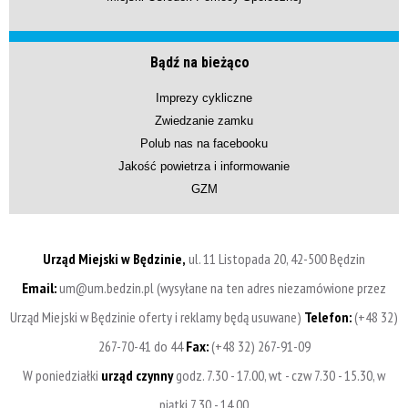
Bądź na bieżąco
Imprezy cykliczne
Zwiedzanie zamku
Polub nas na facebooku
Jakość powietrza i informowanie
GZM
Urząd Miejski w Będzinie,
ul. 11 Listopada 20, 42-500 Będzin
Email:
um@um.bedzin.pl (wysyłane na ten adres niezamówione przez
Urząd Miejski w Będzinie oferty i reklamy będą usuwane)
Telefon:
(+48 32)
267-70-41 do 44
Fax:
(+48 32) 267-91-09
W poniedziałki
urząd czynny
godz. 7.30 - 17.00, wt - czw 7.30 - 15.30, w
piątki 7.30 - 14.00