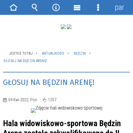
panel
Strona
Wyszukiwarka
Narzędzia
Menu
Menu
główna
główne
szczegółowe
JESTEŚ TUTAJ
AKTUALNOŚCI
BĘDZIN
GŁOSUJ NA BĘDZIN ARENĘ!
GŁOSUJ NA BĘDZIN ARENĘ!
04 Kwi 2022, Pon
1257
Hala widowiskowo-sportowa Będzin