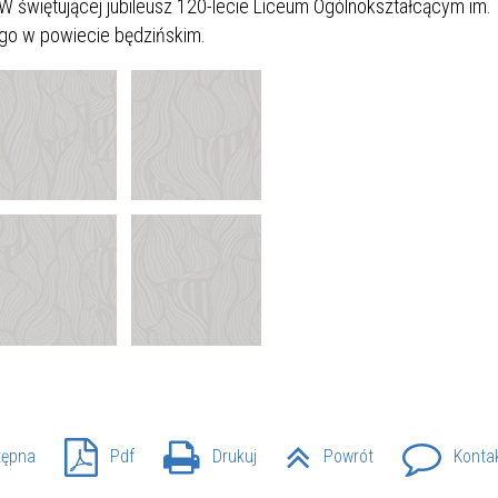
 W świętującej jubileusz 120-lecie Liceum Ogólnokształcącym im.
SU RYNKU FINANSOWEGO
nego w powiecie będzińskim.
tępna
Pdf
Drukuj
Powrót
Konta