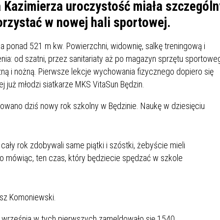
IÓW
DLA WYRÓŻNIAJĄCYCH SIĘ
a Kazimierza uroczystość miała szczególn
Y PRACY
PROGRAM WSPARCIA "ROD
UCZNIÓW
rzystać w nowej hali sportowej.
3+ GÓRĄ!"
DANIE PLACÓWEK
DOFINANSOWANIE KOSZT
a ponad 521 m kw. Powierzchni, widownię, salkę treningową i
OGÓLNY
BLICZNYCH
BĘDZIŃSKA KARTA SENIOR
KSZTAŁCENIA PRACOWNIK
ia: od szatni, przez sanitariaty aż po magazyn sprzętu sportowe
MŁODOCIANYCH
zną i nożną. Pierwsze lekcje wychowania fizycznego dopiero się
niej już młodzi siatkarze MKS VitaSun Będzin.
WOWA SZKOŁA MUZYCZNA
ZADANIA DOFINANSOWANE
NIA EDUKACYJNO-
IM. FRYDERYKA CHOPINA
REJESTR DANYCH
BUDŻETU PAŃSTWA
rowano dziś nowy rok szkolny w Będzinie. Naukę w dziesięciu
GICZNA W RAMACH
KONTAKTOWYCH (RDK)
KTU ZAGŁĘBIOWSKI PARK
YZAKŁADOWA KASA
DOFINANSOWANIE „ZIELO
RNY
MOGOWO-POŻYCZKOWA
SZKÓŁ” Z WOJEWÓDZKIEGO
WNIKÓW OŚWIATY
FUNDUSZU OCHRONY
ły rok zdobywali same piątki i szóstki, żebyście mieli
MACJE MOPS BĘDZIN
INFORMACJE ARIMR
ŚRODOWISKA I GOSPODARK
ko mówiąc, ten czas, który będziecie spędzać w szkole
WODNEJ W KATOWICACH
 SKARBOWY
JAZNA SZKOŁA” RZĄDOWY
INFORMACJE DOTYCZĄCE
KONKURSY NA STANOWISK
asz Komoniewski.
RAM WYRÓWNYWANIA
TRANSPLANTACJI
DYREKTORA
 EDUKACYJNYCH DZIECI I
. 1 września w tych pierwszych zameldowało się 1540