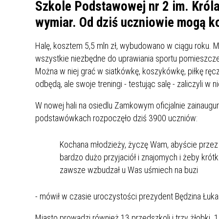
UCZN
Szkole Podstawowej nr 2 im. Król
KARTA DUŻEJ RODZINY
OFERT
wymiar. Od dziś uczniowie mogą ko
AWANS ZAWODOWY NAUCZYCIELI
ZAKŁA
Halę, kosztem 5,5 mln zł, wybudowano w ciągu roku. M
AKTYWIZACJA SPOŁECZNO–
PLAN 
NIEPU
wszystkie niezbędne do uprawiania sportu pomieszczen
ZAWODOWA OSÓB
Można w niej grać w siatkówkę, koszykówkę, piłkę ręc
NIEPEŁNOSPRAWNYCH
odbędą, ale swoje treningi - testując salę - zaliczyli w 
STYPENDIUM MIASTA BĘDZINA
PAŃST
PODATKI LOKALNE –
KAMPA
I ST. 
W nowej hali na osiedlu Zamkowym oficjalnie zainaugu
PODSTAWOWE INFORMACJE,
EKOLO
podstawówkach rozpoczęło dziś 3900 uczniów:
STAWKI I FORMULARZE
DOTACJE DLA NIEPUBLICZNYCH
PROJE
MIĘDZ
SZKÓŁ I PRZEDSZKOLI W
LINEA
ZAPO
BĘDZINIE
PRACO
Kochana młodzieży, życzę Wam, abyście przez ca
INFORMACJE ZUS
INFOR
bardzo dużo przyjaciół i znajomych i żeby krót
zawsze wzbudzał u Was uśmiech na buzi
INFORMACJE KRUS
POMOC ZDROWOTNA DLA
URZĄD
„PRZY
- mówił w czasie uroczystości prezydent Będzina Łuk
NAUCZYCIELI
PROG
SZANS
Miasto prowadzi również 13 przedszkoli i trzy żłobki