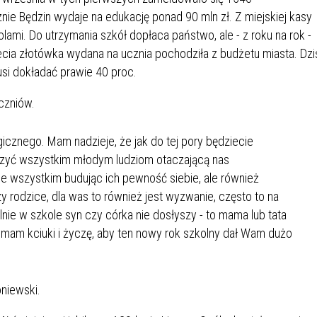
IEŻY „PRZYJAZNA SZKOŁA”
nie Będzin wydaje na edukację ponad 90 mln zł. Z miejskiej kasy
IEŻOWA RADA MIASTA
ACH 2025-2027
WYKAZ ZWIERZĄT ODŁOWI
ami. Do utrzymania szkół dopłaca państwo, ale - z roku na rok -
NA
Z TERENU MIASTA
ecia złotówka wydana na ucznia pochodziła z budżetu miasta. Dzi
si dokładać prawie 40 proc.
 ŻYJ ZDROWO BEZ
GDZIE MOŻNA ZNALEŹĆ I J
czniów.
HOLU
WYGLĄDA PRACA W NGO?
PORADY OD PRACA.PL
icznego. Mam nadzieje, że jak do tej pory będziecie
czyć wszystkim młodym ludziom otaczającą nas
 W WOJSKU JAKO
BEZPŁATNY PORADNIK DLA
e wszystkim budując ich pewność siebie, ale również
MATYK – JAK ZOSTAĆ?
KULTURY
ANIA, ZAROBKI
y rodzice, dla was to również jest wyzwanie, często to na
e w szkole syn czy córka nie dosłyszy - to mama lub tata
ymam kciuki i życzę, aby ten nowy rok szkolny dał Wam dużo
KNF - XV EDYCJA
KATOWICE OTWIERAJĄ DRZW
RSU O NAGRODĘ
CENTRUM ZARZĄDZANIA
ODNICZĄCEGO KOMISJI
RUCHEM
niewski.
RU FINANSOWEGO ZA
PSZĄ PRACĘ DOKTORSKĄ Z