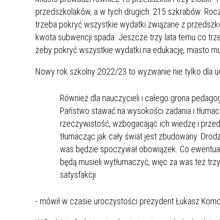
MŁODZ
przedszkolaków, a w tych drugich: 215 szkrabów. Rocz
SZANSA – FORMY AKTYWNEGO
MŁODZ
W LAT
trzeba pokryć wszystkie wydatki związane z przedszkol
WSPARCIA OBSZARU
BĘDZI
kwota subwencji spada. Jeszcze trzy lata temu co trz
ZREWITALIZOWANEGO
żeby pokryć wszystkie wydatki na edukację, miasto mu
BĘDZIŃSKA AKADEMIA MAŁEGO
AKCJA
Nowy rok szkolny 2022/23 to wyzwanie nie tylko dla u
SPORTOWCA
ALKO
Również dla nauczycieli i całego grona pedagog
Państwo stawać na wysokości zadania i tłuma
PROJEKT EKOLIDERKI
PRACA
rzeczywistość, wzbogacając ich wiedzę i przed
WZMOCNIENIE PROCESU
INFOR
SPRAWIEDLIWEJ TRANSFORMACJI
WYMAG
tłumacząc jak cały świat jest zbudowany. Drodz
ŚLĄSKA
was będzie spoczywał obowiązek. Co ewentualni
będą musieli wytłumaczyć, więc za was też trz
KONKURS FOTOGRAFICZNY
URZĄD 
satysfakcji
„METROPOLIA. PRZEZ PRYZMAT
KONKU
WODY”
PRZEW
- mówił w czasie uroczystości prezydent Łukasz Komo
NADZO
NAJLE