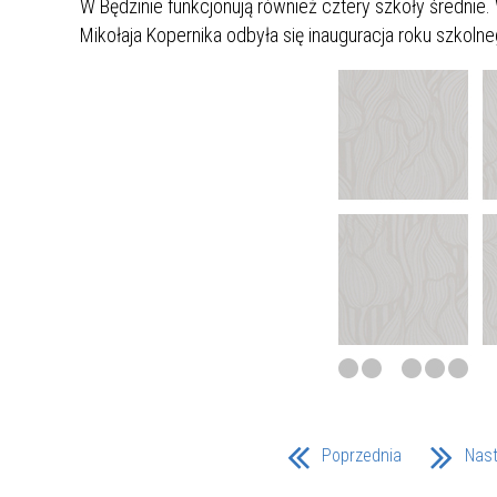
W Będzinie funkcjonują również cztery szkoły średnie.
ZAKRE
Mikołaja Kopernika odbyła się inauguracja roku szkol
WAŻNA INFORMACJA - DOT.
PRZEPROWADZENIA OCENY
RYZYKA WEWNĘTRZNEGO
SYSTEMU WODOCIĄGOWEGO
Poprzednia
Nas