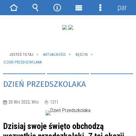
panel
Strona
Wyszukiwarka
Narzędzia
Menu
Menu
główna
główne
szczegółowe
JESTEŚ TUTAJ
AKTUALNOŚCI
BĘDZIN
DZIEŃ PRZEDSZKOLAKA
DZIEŃ PRZEDSZKOLAKA
20 Wrz 2022, Wto
1211
Dzisiaj swoje święto obchodzą