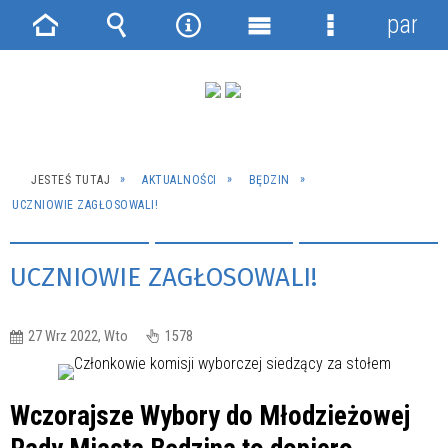
panel
Strona
Wyszukiwarka
Narzędzia
Menu
Menu
główna
główne
szczegółowe
JESTEŚ TUTAJ
AKTUALNOŚCI
BĘDZIN
UCZNIOWIE ZAGŁOSOWALI!
UCZNIOWIE ZAGŁOSOWALI!
27 Wrz 2022, Wto
1578
Wczorajsze Wybory do Młodzieżowej