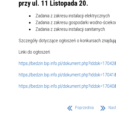
UCZN
przy ul. 11 Listopada 20.
KARTA DUŻEJ RODZINY
OFERT
Zadania z zakresu instalacji elektrycznych
AWANS ZAWODOWY NAUCZYCIELI
ZAKŁA
Zadania z zakresu gospodarki wodno-ścieko
AKTYWIZACJA SPOŁECZNO–
PLAN 
NIEPU
Zadania z zakresu instalacji sanitarnych.
ZAWODOWA OSÓB
NIEPEŁNOSPRAWNYCH
Szczegóły dotyczące ogłoszeń o konkursach znajdują si
STYPENDIUM MIASTA BĘDZINA
PAŃST
PODATKI LOKALNE –
KAMPA
I ST. 
Linki do ogłoszeń:
PODSTAWOWE INFORMACJE,
EKOLO
https://bedzin.bip.info.pl/dokument.php?iddok=1704
STAWKI I FORMULARZE
DOTACJE DLA NIEPUBLICZNYCH
PROJE
MIĘDZ
SZKÓŁ I PRZEDSZKOLI W
LINEA
ZAPO
https://bedzin.bip.info.pl/dokument.php?iddok=1704
BĘDZINIE
PRACO
INFORMACJE ZUS
INFOR
https://bedzin.bip.info.pl/dokument.php?iddok=1704
INFORMACJE KRUS
POMOC ZDROWOTNA DLA
URZĄD
„PRZY
NAUCZYCIELI
PROG
Poprzednia
Nas
SZANS