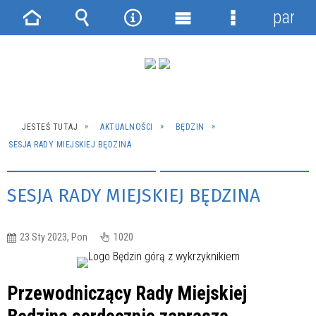
panel
Strona
Wyszukiwarka
Narzędzia
Menu
Menu
główna
główne
szczegółowe
JESTEŚ TUTAJ
AKTUALNOŚCI
BĘDZIN
SESJA RADY MIEJSKIEJ BĘDZINA
SESJA RADY MIEJSKIEJ BĘDZINA
23 Sty 2023, Pon
1020
Przewodniczący Rady Miejskiej